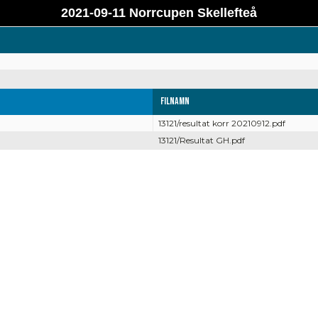
2021-09-11 Norrcupen Skellefteå
Filnamn
13121/resultat korr 20210912.pdf
13121/Resultat GH.pdf