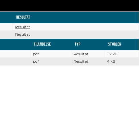
Resultat
Resultat
Resultat
Filändelse
Typ
Storlek
pdf
Resultat
112 kB
pdf
Resultat
4 kB