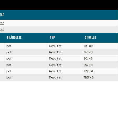
tat
tat
tat
Filändelse
Typ
Storlek
pdf
Resultat
181 kB
pdf
Resultat
92 kB
pdf
Resultat
92 kB
pdf
Resultat
96 kB
pdf
Resultat
180 kB
pdf
Resultat
185 kB