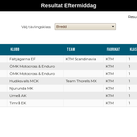
Resultat Eftermiddag
Resu
Välj tävlingsklass
Klubb
Team
Fabrikat
Klas
Fältjägarna EF
KTM Scandinavia
KTM
1
ÖMK Motocross & Enduro
KTM
1
ÖMK Motocross & Enduro
KTM
1
Hudiksvalls MCK
Team Thorells MX
KTM
1
Njurunda MK
KTM
1
Umeå AK
KTM
1
Timrå EK
KTM
1