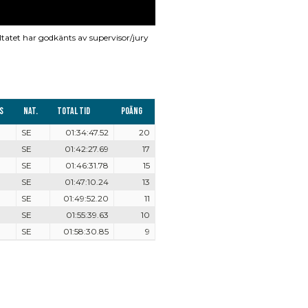
ltatet har godkänts av supervisor/jury
s
Nat.
Total tid
Poäng
SE
01:34:47.52
20
SE
01:42:27.69
17
SE
01:46:31.78
15
SE
01:47:10.24
13
SE
01:49:52.20
11
SE
01:55:39.63
10
SE
01:58:30.85
9