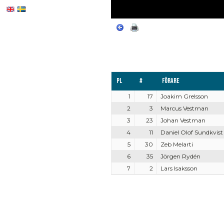
Pl
#
Förare
1
17
Joakim Grelsson
2
3
Marcus Vestman
3
23
Johan Vestman
4
11
Daniel Olof Sundkvist
5
30
Zeb Melarti
6
35
Jörgen Rydén
7
2
Lars Isaksson