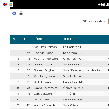
Resul
Välj tävlingsklass
Pl
#
Förare
Klubb
1
6
Joakim Grelsson
Fältjägarna EF
2
47
Pontus Skoog
Karlskoga EK
3
14
Adam Andersson
Örbyhus MCK
4
32
Joakim Nordin
SMK Ockelbo
5
35
Robert Engberg
SMK Söderhamnsavdelning
6
31
Karl Bengtsson
SMK Dala Falun
7
21
Kalle Lindahl
Hamrånge MK
8
48
David Holmqvist
Örbyhus MCK
9
4
Lars Isaksson
Timrå EK
10
30
Jeff Nordin
SMK Ockelbo
11
10
Anton Rosendal
SMK Gävle