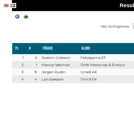
Resul
Välj tävlingsklass
Pl
#
Förare
Klubb
1
6
Joakim Grelsson
Fältjägarna EF
2
1
Marcus Vestman
ÖMK Motocross & Enduro
3
8
Jörgen Rydén
Umeå AK
4
4
Lars Isaksson
Timrå EK