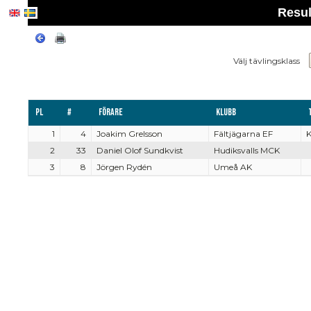
Resul
Välj tävlingsklass
Pl
#
Förare
Klubb
1
4
Joakim Grelsson
Fältjägarna EF
K
2
33
Daniel Olof Sundkvist
Hudiksvalls MCK
3
8
Jörgen Rydén
Umeå AK