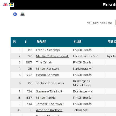
Resul
Välj tävlingsklass
Pl
#
Förare
Klubb
Fabrik
1
82
Fredrik Skarpsjö
FMCK Borås
2
76
Martin Dahlén Ekwall
Ulricehamns MK
Aprili
3
887
Tim Crhak
FMCK Borås
4
38
Mikael Karlsson
Karlskoga MF
5
442
Henrik Karlsson
FMCK Borås
Kilsbergens
6
86
Joakim Danielsson
Motorklubb
7
124
Susanne Törnhult
Borlänge MK
8
1337
Mikael Tarkki
FMCK Borås
9
410
Tomasz Zborowski
FMCK Borås
10
15
Amanda Karlsson
Teknis MC