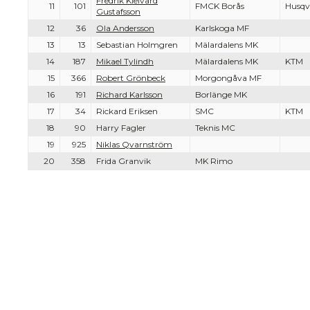
Fredrik Kleivard
11
101
FMCK Borås
Husqv
Gustafsson
12
36
Ola Andersson
Karlskoga MF
13
13
Sebastian Holmgren
Mälardalens MK
14
187
Mikael Tylindh
Mälardalens MK
KTM
15
366
Robert Grönbeck
Morgongåva MF
16
191
Richard Karlsson
Borlänge MK
17
34
Rickard Eriksen
SMC
KTM
18
90
Harry Fagler
Teknis MC
19
925
Niklas Qvarnström
20
358
Frida Granvik
MK Rimo