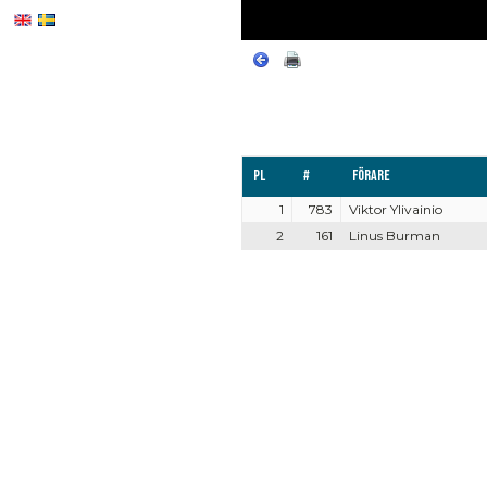
Pl
#
Förare
1
783
Viktor Ylivainio
2
161
Linus Burman