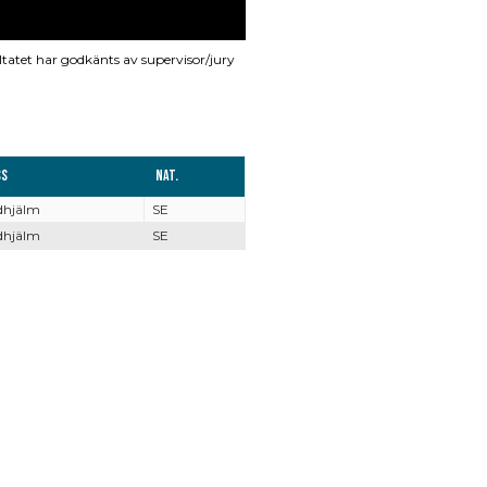
ltatet har godkänts av supervisor/jury
ss
Nat.
dhjälm
SE
dhjälm
SE