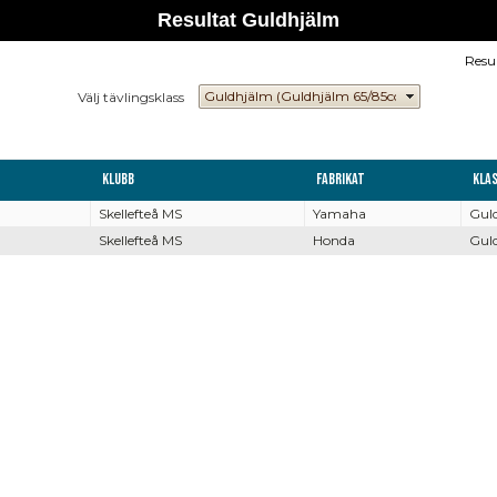
Resultat Guldhjälm
Resu
Välj tävlingsklass
Klubb
Fabrikat
Kla
Skellefteå MS
Yamaha
Gul
Skellefteå MS
Honda
Gul