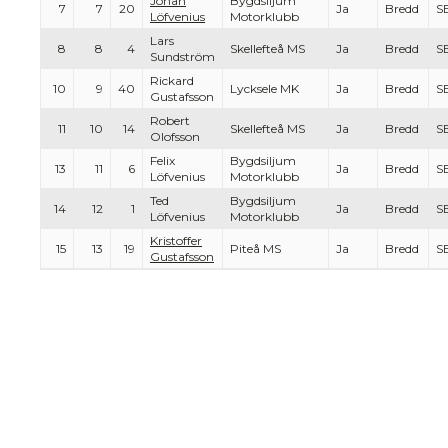
Johan
Bygdsiljum
7
7
20
Ja
Bredd
S
Löfvenius
Motorklubb
Lars
8
8
4
Skellefteå MS
Ja
Bredd
S
Sundström
Rickard
10
9
40
Lycksele MK
Ja
Bredd
S
Gustafsson
Robert
11
10
14
Skellefteå MS
Ja
Bredd
S
Olofsson
Felix
Bygdsiljum
13
11
6
Ja
Bredd
S
Löfvenius
Motorklubb
Ted
Bygdsiljum
14
12
1
Ja
Bredd
S
Löfvenius
Motorklubb
Kristoffer
15
13
19
Piteå MS
Ja
Bredd
S
Gustafsson