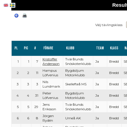
Resul
Välj tävlingsklass
Pl
PIC
#
Förare
Klubb
Team
Klass
N
Kristoffer
Tvärålunds
1
1
7
Ja
Bredd
S
Andersson
Snöskoterklubb
Hampus
Bygdsiljum
2
2
11
Ja
Bredd
S
Löfvenius
Motorklubb
Nils
3
3
3
Skellefteå MS
Ja
Bredd
S
Lundmark
Peter
Bygdsiljum
4
4
31
Ja
Bredd
S
Löfvenius
Motorklubb
Jens
Tvärålunds
5
5
29
Ja
Bredd
S
Eriksson
Snöskoterklubb
Jörgen
6
6
8
Umeå AK
Ja
Bredd
S
Rydén