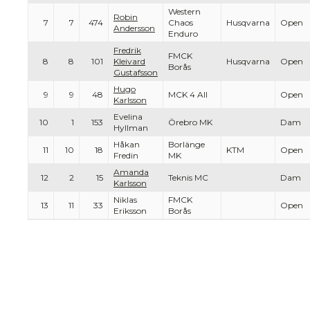
Western
Robin
7
7
474
Chaos
Husqvarna
Open
Andersson
Enduro
Fredrik
FMCK
8
8
101
Kleivard
Husqvarna
Open
Borås
Gustafsson
Hugo
9
9
48
MCK 4 All
Open
Karlsson
Evelina
10
1
153
Örebro MK
Dam
Hyllman
Håkan
Borlänge
11
10
18
KTM
Open
Fredin
MK
Amanda
12
2
15
Teknis MC
Dam
Karlsson
Niklas
FMCK
13
11
33
Open
Eriksson
Borås