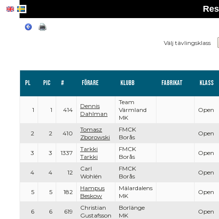
Res
Välj tävlingsklass
Pl
PIC
#
Förare
Klubb
Fabrikat
Klass
Team
Dennis
1
1
414
Värmland
Open
Dahlman
MK
Tomasz
FMCK
2
2
410
Open
Zborowski
Borås
Tarkki
FMCK
3
3
1337
Open
Tarkki
Borås
Carl
FMCK
4
4
12
Open
Wohlén
Borås
Hampus
Mälardalens
5
5
182
Open
Beskow
MK
Christian
Borlänge
6
6
619
Open
Gustafsson
MK