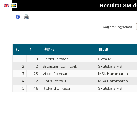
Resultat SM-de
Välj tävlingsklass
Pl
#
Förare
Klubb
1
1
Daniel Jansson
Göta MS
2
2
Sebastian Lönnövik
Skutskärs MS
3
23
Victor Joensuu
MSK Hammaren
4
12
Linus Joensuu
MSK Hammaren
5
46
Rickard Eriksson
Skutskärs MS