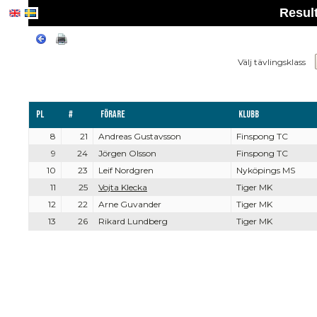
Result
Välj tävlingsklass
Pl
#
Förare
Klubb
8
21
Andreas Gustavsson
Finspong TC
9
24
Jörgen Olsson
Finspong TC
10
23
Leif Nordgren
Nyköpings MS
11
25
Vojta Klecka
Tiger MK
12
22
Arne Guvander
Tiger MK
13
26
Rikard Lundberg
Tiger MK