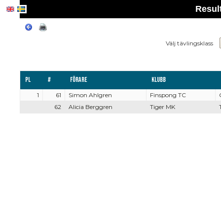
Result
Välj tävlingsklass
Pl
#
Förare
Klubb
1
61
Simon Ahlgren
Finspong TC
62
Alicia Berggren
Tiger MK