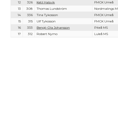
12
326
Ketil Halsvik
FMCK Umeå
13
308
Thomas Lundström
Nordmalings 
14
336
Tina Tykosson
FMCK Umeå
15
315
Ulf Tykosson
FMCK Umeå
16
333
Bengt-Ola Johansson
Piteå MS
17
312
Robert Nymo
Luleå MS