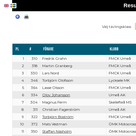
Resu
Välj tävlingsklass
Pl
#
Förare
Klubb
1
310
Fredrik Grahn
FMCK Umeå
2
318
Martin Granberg
FMCK Umeå
3
330
Lars Nord
FMCK Umeå
4
346
Torbjörn Olofsson
Lycksele MK
5
364
Lasse Olsson
FMCK Umeå
6
334
Olov Johansson
Umeå AK
7
304
Magnus Ferm
Skellefteå MS
8
311
Christian Fagerström
Umeå AK
9
322
Torbjörn Boström
FMCK Umeå
10
372
Mats Vestman
ÖMK Motocross
11
350
Staffan Näsholm
ÖMK Motocross