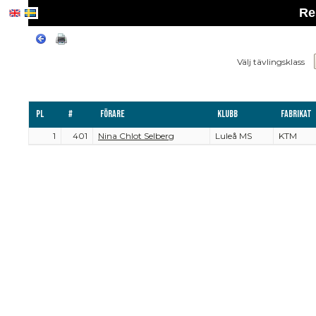
Re
Välj tävlingsklass
Pl
#
Förare
Klubb
Fabrikat
1
401
Nina Chlot Selberg
Luleå MS
KTM