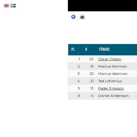
Pl
#
Förare
1
22
Oscar Olsson
2
15
Marcus Norman
3
25
Marcus Vestman
4
21
Ted Löfvenius
5
13
Peder Eriksson
6
4
Daniel Andersson