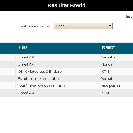
Resultat Bredd
Resu
Välj tävlingsklass
Klubb
Fabrikat
Umeå AK
Yamaha
Umeå AK
Honda
ÖMK Motocross & Enduro
KTM
Bygdsiljum Motorklubb
Yamaha
Tvärålunds Snöskoterklubb
Husqvarna
Umeå AK
KTM