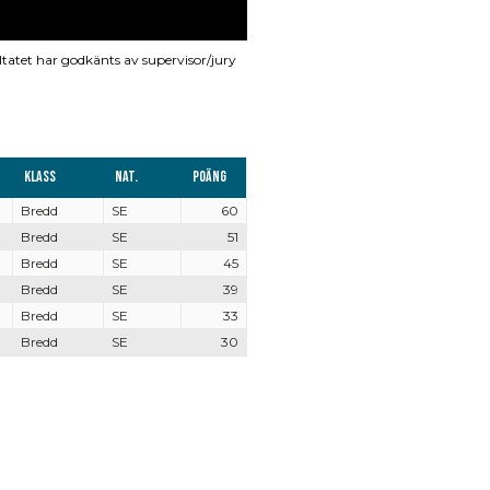
ltatet har godkänts av supervisor/jury
Klass
Nat.
Poäng
Bredd
SE
60
Bredd
SE
51
Bredd
SE
45
Bredd
SE
39
Bredd
SE
33
Bredd
SE
30