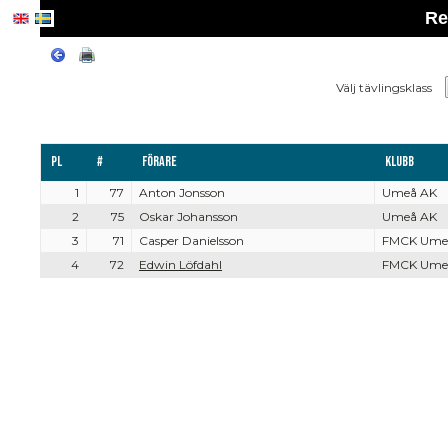
Re
Välj tävlingsklass
Pl
#
Förare
Klubb
1
77
Anton Jonsson
Umeå AK
2
75
Oskar Johansson
Umeå AK
3
71
Casper Danielsson
FMCK Ume
4
72
Edwin Löfdahl
FMCK Ume