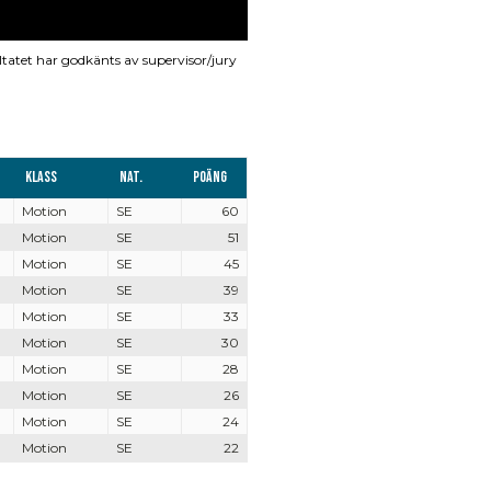
ltatet har godkänts av supervisor/jury
Klass
Nat.
Poäng
Motion
SE
60
Motion
SE
51
Motion
SE
45
Motion
SE
39
Motion
SE
33
Motion
SE
30
Motion
SE
28
Motion
SE
26
Motion
SE
24
Motion
SE
22