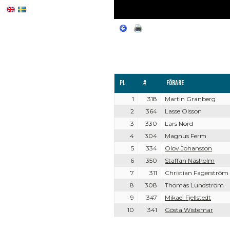
Pl
#
Förare
1
318
Martin Granberg
2
364
Lasse Olsson
3
330
Lars Nord
4
304
Magnus Ferm
5
334
Olov Johansson
6
350
Staffan Näsholm
7
311
Christian Fagerström
8
308
Thomas Lundström
9
347
Mikael Fjellstedt
10
341
Gösta Wistemar