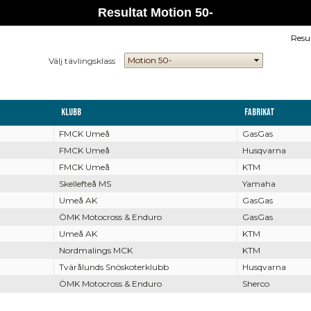
Resultat Motion 50-
Resu
Välj tävlingsklass
Klubb
Fabrikat
FMCK Umeå
GasGas
FMCK Umeå
Husqvarna
FMCK Umeå
KTM
Skellefteå MS
Yamaha
Umeå AK
GasGas
ÖMK Motocross & Enduro
GasGas
Umeå AK
KTM
Nordmalings MCK
KTM
Tvärålunds Snöskoterklubb
Husqvarna
ÖMK Motocross & Enduro
Sherco