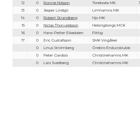
12
0
Ronnie Nilsson
Töreboda MK
13
0
Jesper Lindsjö
Limhamns MK
14
0
Robert Strandberg
Hjo MK
15
0
Niclas Thorvaldsson
Helsingborgs MCK
16
0
Hans-Petter Eikedalen
Flittig
17
0
Eric Gustafsson
SMK Vingåker
0
Linus Strömberg
Örebro Enduroklubb
0
Peter Gardsiö
Christinehamns MK
0
Lars Svedberg
Christinehamns MK