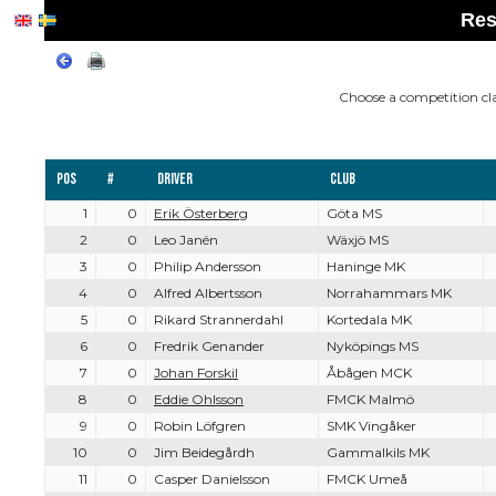
Res
Choose a competition cl
Pos
#
Driver
Club
1
0
Erik Österberg
Göta MS
2
0
Leo Janén
Wäxjö MS
3
0
Philip Andersson
Haninge MK
4
0
Alfred Albertsson
Norrahammars MK
5
0
Rikard Strannerdahl
Kortedala MK
6
0
Fredrik Genander
Nyköpings MS
7
0
Johan Forskil
Åbågen MCK
8
0
Eddie Ohlsson
FMCK Malmö
9
0
Robin Löfgren
SMK Vingåker
10
0
Jim Beidegårdh
Gammalkils MK
11
0
Casper Danielsson
FMCK Umeå