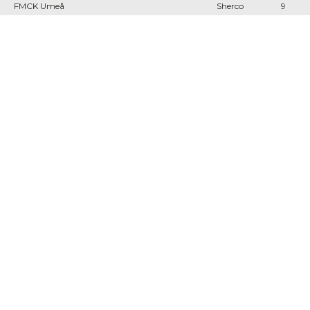
FMCK Umeå
Sherco
9