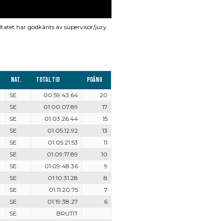
ltatet har godkänts av supervisor/jury
Nat.
Total tid
Poäng
SE
00:59:43.64
20
SE
01:00:07.89
17
SE
01:03:26.44
15
SE
01:05:12.92
13
SE
01:05:21.53
11
SE
01:09:17.89
10
SE
01:09:48.36
9
SE
01:10:31.28
8
SE
01:11:20.75
7
SE
01:19:38.27
6
SE
BRUTIT