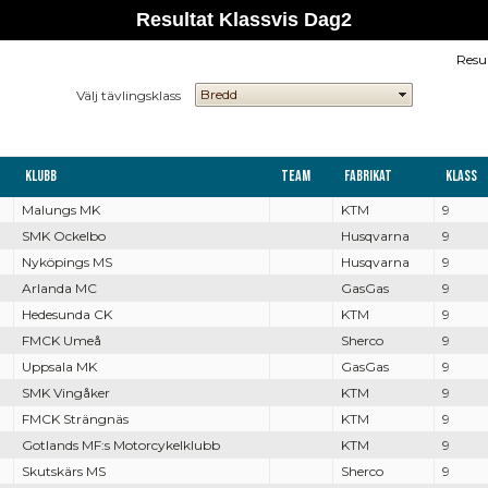
Resultat Klassvis Dag2
Resu
Välj tävlingsklass
Klubb
Team
Fabrikat
Klass
Malungs MK
KTM
9
SMK Ockelbo
Husqvarna
9
Nyköpings MS
Husqvarna
9
Arlanda MC
GasGas
9
Hedesunda CK
KTM
9
FMCK Umeå
Sherco
9
Uppsala MK
GasGas
9
SMK Vingåker
KTM
9
FMCK Strängnäs
KTM
9
Gotlands MF:s Motorcykelklubb
KTM
9
Skutskärs MS
Sherco
9