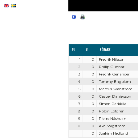
Pl
#
Förare
1
0
Fredrik Nilsson
2
0
Philip Gunnari
3
0
Fredrik Genander
4
0
Tommy Engblom
5
0
Marcus Svanström
6
0
Casper Danielsson
7
0
Simon Parkkila
8
0
Robin Löfgren
9
0
Pierre Näsholm
10
0
Axel Wigström
0
Joakim Hedlund