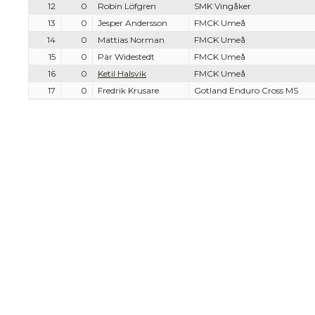
12
0
Robin Löfgren
SMK Vingåker
13
0
Jesper Andersson
FMCK Umeå
14
0
Mattias Norman
FMCK Umeå
15
0
Pär Widestedt
FMCK Umeå
16
0
Ketil Halsvik
FMCK Umeå
17
0
Fredrik Krusare
Gotland Enduro Cross MS