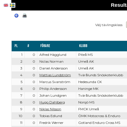
Result
Välj tävlingsklass
Pl
#
Förare
Klubb
1
0
Alfred Hägglund
Piteå MS
2
0
Niclas Norman
Umeå AK
3
0
Daniel Andersson
Umeå AK
4
0
Mattias Lundström
Tvärålunds Snöskoterklubb
5
0
Marcus Svanström
Hedesunda CK
6
0
Philip Andersson
Haninge MK
7
0
Johan Lundgren
Tvärålunds Snöskoterklubb
8
0
Hugo Dahlberg
Norsjö MS
9
0
Niklas Nilsson
FMCK Umeå
10
0
Tobias Edlund
ÖMK Motocross & Enduro
11
0
Fredrik Werner
Gotland Enduro Cross MS