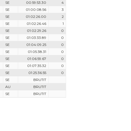
SE
00:59:53.30
4
SE
01:00:08.56
3
SE
01:02:26.00
2
SE
01:02:26.46
1
SE
01:02:29.26
0
SE
01:03:33.89
0
SE
01:04:09.25
0
SE
01:05:38.31
0
SE
01:06:59.67
0
SE
01:07:35.32
0
SE
01:25:36.55
0
SE
BRUTIT
AU
BRUTIT
SE
BRUTIT