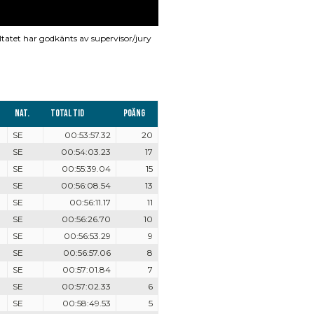
ltatet har godkänts av supervisor/jury
Nat.
Total tid
Poäng
SE
00:53:57.32
20
SE
00:54:03.23
17
SE
00:55:39.04
15
SE
00:56:08.54
13
SE
00:56:11.17
11
SE
00:56:26.70
10
SE
00:56:53.29
9
SE
00:56:57.06
8
SE
00:57:01.84
7
SE
00:57:02.33
6
SE
00:58:49.53
5