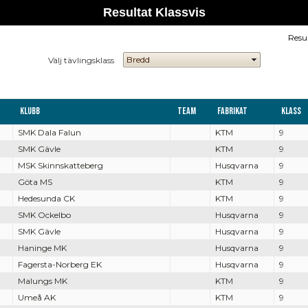
Resultat Klassvis
Resu
Välj tävlingsklass
Klubb
Team
Fabrikat
Klass
SMK Dala Falun
KTM
9
SMK Gävle
KTM
9
MSK Skinnskatteberg
Husqvarna
9
Göta MS
KTM
9
Hedesunda CK
KTM
9
SMK Ockelbo
Husqvarna
9
SMK Gävle
Husqvarna
9
Haninge MK
Husqvarna
9
Fagersta-Norberg EK
Husqvarna
9
Malungs MK
KTM
9
Umeå AK
KTM
9