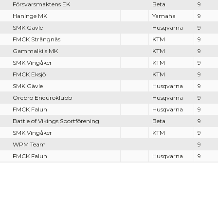
Försvarsmaktens EK
Beta
9
Haninge MK
Yamaha
9
SMK Gävle
Husqvarna
9
FMCK Strängnäs
KTM
9
Gammalkils MK
KTM
9
SMK Vingåker
KTM
9
FMCK Eksjö
KTM
9
SMK Gävle
Husqvarna
9
Örebro Enduroklubb
Husqvarna
9
FMCK Falun
Husqvarna
9
Battle of Vikings Sportförening
Beta
9
SMK Vingåker
KTM
9
WPM Team
9
FMCK Falun
Husqvarna
9