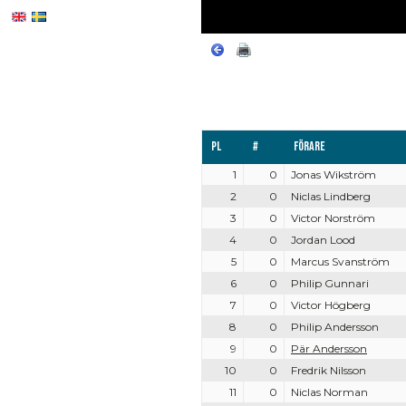
Pl
#
Förare
1
0
Jonas Wikström
2
0
Niclas Lindberg
3
0
Victor Norström
4
0
Jordan Lood
5
0
Marcus Svanström
6
0
Philip Gunnari
7
0
Victor Högberg
8
0
Philip Andersson
9
0
Pär Andersson
10
0
Fredrik Nilsson
11
0
Niclas Norman