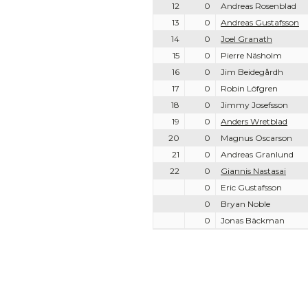
12
0
Andreas Rosenblad
13
0
Andreas Gustafsson
14
0
Joel Granath
15
0
Pierre Näsholm
16
0
Jim Beidegårdh
17
0
Robin Löfgren
18
0
Jimmy Josefsson
19
0
Anders Wretblad
20
0
Magnus Oscarson
21
0
Andreas Granlund
22
0
Giannis Nastasai
0
Eric Gustafsson
0
Bryan Noble
0
Jonas Bäckman