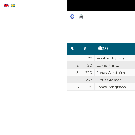
Pl
#
Förare
1
22
Pontus Högberg
2
20
Lukas Printz
3
220
Jonas Wikström
4
237
Linus Grelsson
5
135
Jonas Bengtsson