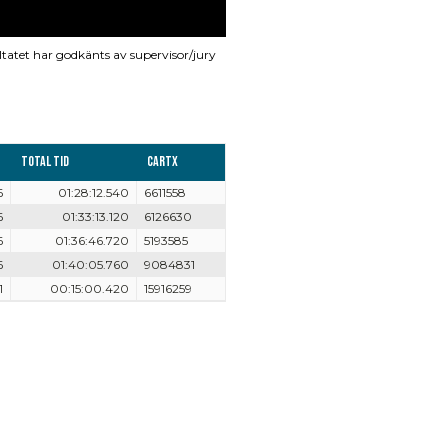
ltatet har godkänts av supervisor/jury
Total tid
CarTx
6
01:28:12.540
6611558
6
01:33:13.120
6126630
6
01:36:46.720
5193585
6
01:40:05.760
9084831
1
00:15:00.420
15916259