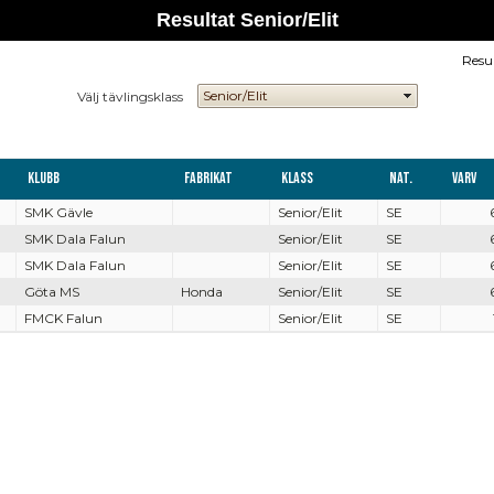
Resultat Senior/Elit
Resu
Välj tävlingsklass
Klubb
Fabrikat
Klass
Nat.
Varv
SMK Gävle
Senior/Elit
SE
SMK Dala Falun
Senior/Elit
SE
SMK Dala Falun
Senior/Elit
SE
Göta MS
Honda
Senior/Elit
SE
FMCK Falun
Senior/Elit
SE