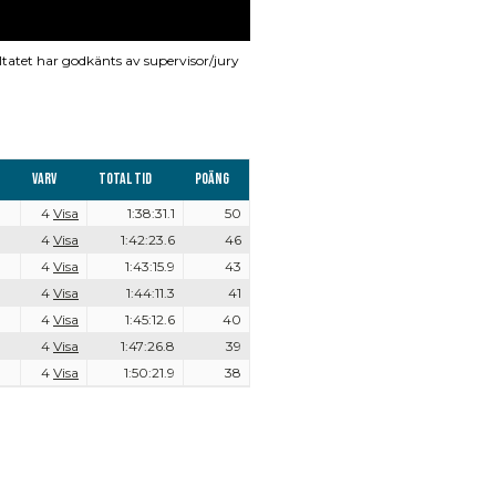
ltatet har godkänts av supervisor/jury
Varv
Total tid
Poäng
4
Visa
1:38:31.1
50
4
Visa
1:42:23.6
46
4
Visa
1:43:15.9
43
4
Visa
1:44:11.3
41
4
Visa
1:45:12.6
40
4
Visa
1:47:26.8
39
4
Visa
1:50:21.9
38