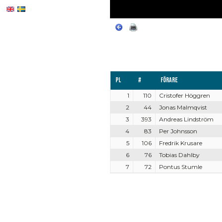
Pl
#
Förare
1
110
Cristofer Höggren
2
44
Jonas Malmqvist
3
393
Andreas Lindström
4
83
Per Johnsson
5
106
Fredrik Krusare
6
76
Tobias Dahlby
7
72
Pontus Stumle