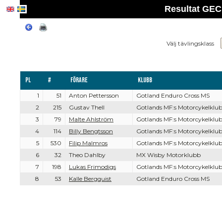
Resultat GE
Välj tävlingsklass
Pl
#
Förare
Klubb
1
51
Anton Pettersson
Gotland Enduro Cross MS
2
215
Gustav Thell
Gotlands MF:s Motorcykelklu
3
79
Malte Ahlström
Gotlands MF:s Motorcykelklu
4
114
Billy Bengtsson
Gotlands MF:s Motorcykelklu
5
530
Filip Malmros
Gotlands MF:s Motorcykelklu
6
32
Theo Dahlby
MX Wisby Motorklubb
7
198
Lukas Frimodigs
Gotlands MF:s Motorcykelklu
8
53
Kalle Bergquist
Gotland Enduro Cross MS