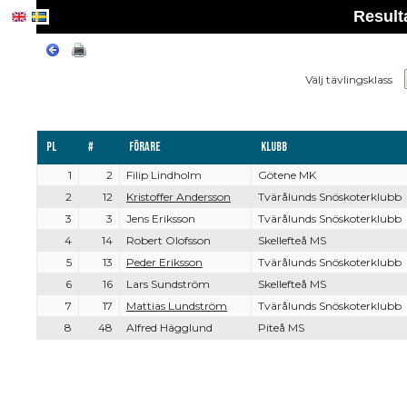
Resulta
Välj tävlingsklass
Pl
#
Förare
Klubb
1
2
Filip Lindholm
Götene MK
2
12
Kristoffer Andersson
Tvärålunds Snöskoterklubb
3
3
Jens Eriksson
Tvärålunds Snöskoterklubb
4
14
Robert Olofsson
Skellefteå MS
5
13
Peder Eriksson
Tvärålunds Snöskoterklubb
6
16
Lars Sundström
Skellefteå MS
7
17
Mattias Lundström
Tvärålunds Snöskoterklubb
8
48
Alfred Hägglund
Piteå MS