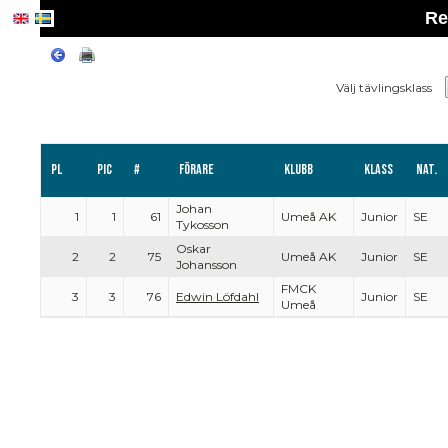
Re
Välj tävlingsklass
Pl
PIC
#
Förare
Klubb
Klass
Nat.
Johan
1
1
61
Umeå AK
Junior
SE
Tykosson
Oskar
2
2
75
Umeå AK
Junior
SE
Johansson
FMCK
3
3
76
Edwin Löfdahl
Junior
SE
Umeå