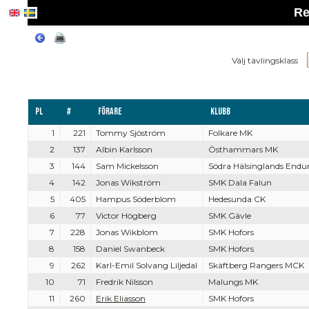
Re
Välj tävlingsklass
Pl
#
Förare
Klubb
1
221
Tommy Sjöström
Folkare MK
2
137
Albin Karlsson
Östhammars MK
3
144
Sam Mickelsson
Södra Hälsinglands Endu
4
142
Jonas Wikström
SMK Dala Falun
5
405
Hampus Söderblom
Hedesunda CK
6
77
Victor Högberg
SMK Gävle
7
228
Jonas Wikblom
SMK Hofors
8
158
Daniel Swanbeck
SMK Hofors
9
262
Karl-Emil Solvang Liljedal
Skäftberg Rangers MCK
10
71
Fredrik Nilsson
Malungs MK
11
260
Erik Eliasson
SMK Hofors