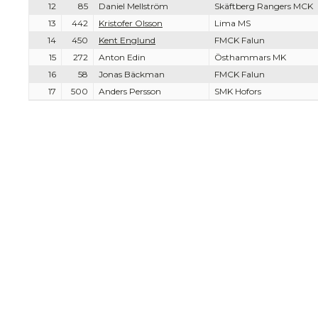
12
85
Daniel Mellström
Skäftberg Rangers MCK
13
442
Kristofer Olsson
Lima MS
14
450
Kent Englund
FMCK Falun
15
272
Anton Edin
Östhammars MK
16
58
Jonas Bäckman
FMCK Falun
17
500
Anders Persson
SMK Hofors