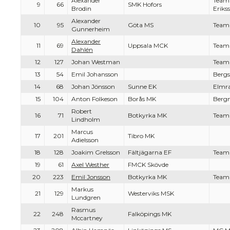
Alexander
Team
9
66
SMK Hofors
Brodin
Eriks
Alexander
10
95
Göta MS
Team
Gunnerheim
Alexander
11
69
Uppsala MCK
Team
Dahlén
12
127
Johan Westman
Team
13
54
Emil Johansson
Berg
14
68
Johan Jönsson
Sunne EK
Elmr
15
104
Anton Folkeson
Borås MK
Berg
Robert
16
71
Botkyrka MK
Team
Lindholm
Marcus
17
201
Tibro MK
Adielsson
18
128
Joakim Grelsson
Fältjägarna EF
Team
19
61
Axel Westher
FMCK Skövde
20
223
Emil Jonsson
Botkyrka MK
Team 
Markus
21
129
Westerviks MSK
Lundgren
Rasmus
22
248
Falköpings MK
Mccartney