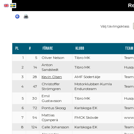
Re
Välj tävlingsklass
Pl
#
Förare
Klubb
Team
1
5
Oliver Nelson
Tibro MK
Team
Anton
2
14
Tibro MK
Husq
Sandstedt
3
28
Kevin Olsen
AMF Södertälje
Team
Christoffer
Motorklubben Kumla
4
47
Team 
Strömgren
Enduroteam
Emil
5
30
Tibro MK
Husq
Gustavsson
6
72
Pontus Skoog
Karlskoga EK
Team
Mattias
7
94
FMCK Skövde
www.
Ojanperä
8
124
Calle Johansson
Karlskoga EK
Team