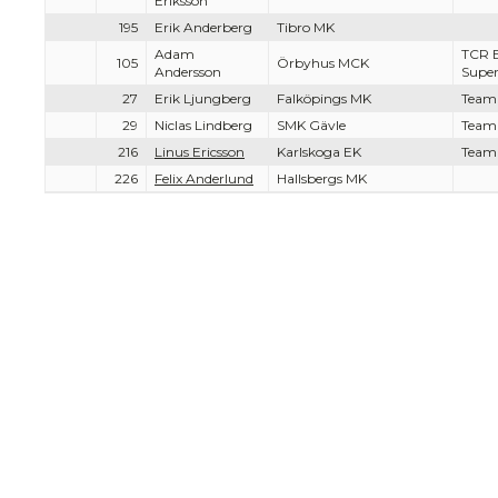
Eriksson
195
Erik Anderberg
Tibro MK
Adam
TCR 
105
Örbyhus MCK
Andersson
Supe
27
Erik Ljungberg
Falköpings MK
Team
29
Niclas Lindberg
SMK Gävle
Team
216
Linus Ericsson
Karlskoga EK
Team
226
Felix Anderlund
Hallsbergs MK