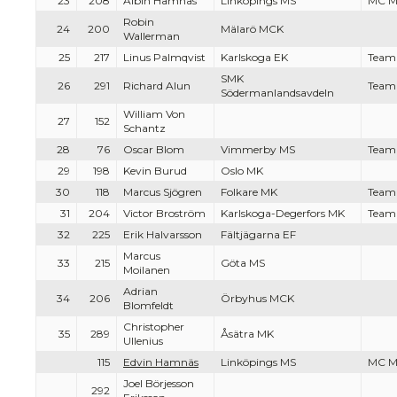
23
208
Albin Hamnäs
Linköpings MS
MC Mo
Robin
24
200
Mälarö MCK
Wallerman
25
217
Linus Palmqvist
Karlskoga EK
Team
SMK
26
291
Richard Alun
Team
Södermanlandsavdeln
William Von
27
152
Schantz
28
76
Oscar Blom
Vimmerby MS
Team
29
198
Kevin Burud
Oslo MK
30
118
Marcus Sjögren
Folkare MK
Team
31
204
Victor Broström
Karlskoga-Degerfors MK
Team
32
225
Erik Halvarsson
Fältjägarna EF
Marcus
33
215
Göta MS
Moilanen
Adrian
34
206
Örbyhus MCK
Blomfeldt
Christopher
35
289
Åsätra MK
Ullenius
115
Edvin Hamnäs
Linköpings MS
MC Mo
Joel Börjesson
292