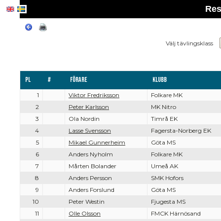
Res
Välj tävlingsklass
Pl
#
Förare
Klubb
1
Viktor Fredriksson
Folkare MK
2
Peter Karlsson
MK Nitro
3
Ola Nordin
Timrå EK
4
Lasse Svensson
Fagersta-Norberg EK
5
Mikael Gunnerheim
Göta MS
6
Anders Nyholm
Folkare MK
7
Mårten Bolander
Umeå AK
8
Anders Persson
SMK Hofors
9
Anders Forslund
Göta MS
10
Peter Westin
Fjugesta MS
11
Olle Olsson
FMCK Härnösand