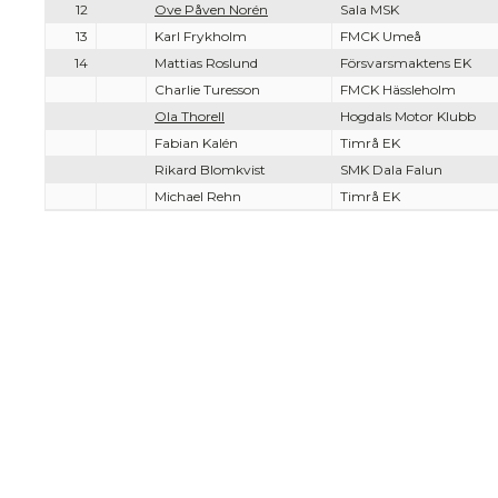
12
Ove Påven Norén
Sala MSK
13
Karl Frykholm
FMCK Umeå
14
Mattias Roslund
Försvarsmaktens EK
Charlie Turesson
FMCK Hässleholm
Ola Thorell
Hogdals Motor Klubb
Fabian Kalén
Timrå EK
Rikard Blomkvist
SMK Dala Falun
Michael Rehn
Timrå EK