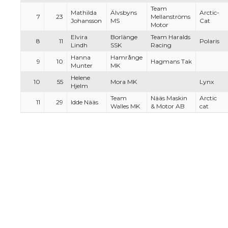
Team
Mathilda
Älvsbyns
Arctic-
7
23
Mellanströms
Johansson
MS
Cat
Motor
Elvira
Borlänge
Team Haralds
8
11
Polaris
Lindh
SSK
Racing
Hanna
Hamrånge
9
10
Hagmans Tak
Munter
MK
Helene
10
55
Mora MK
Lynx
Hjelm
Team
Nääs Maskin
Arctic
11
29
Idde Nääs
Walles MK
& Motor AB
cat