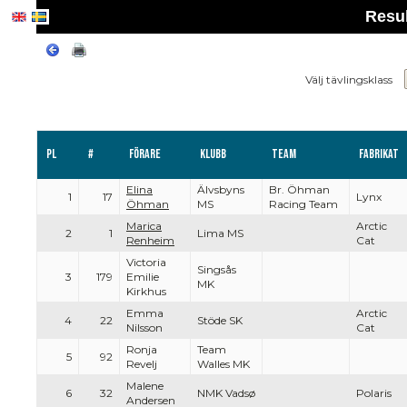
Resul
Välj tävlingsklass
Pl
#
Förare
Klubb
Team
Fabrikat
Elina
Älvsbyns
Br. Öhman
1
17
Lynx
Öhman
MS
Racing Team
Marica
Arctic
2
1
Lima MS
Renheim
Cat
Victoria
Singsås
3
179
Emilie
MK
Kirkhus
Emma
Arctic
4
22
Stöde SK
Nilsson
Cat
Ronja
Team
5
92
Revelj
Walles MK
Malene
6
32
NMK Vadsø
Polaris
Andersen