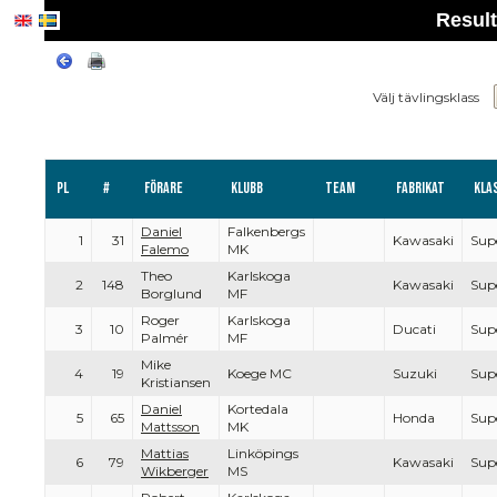
Resul
Välj tävlingsklass
Pl
#
Förare
Klubb
Team
Fabrikat
Kla
Daniel
Falkenbergs
1
31
Kawasaki
Sup
Falemo
MK
Theo
Karlskoga
2
148
Kawasaki
Sup
Borglund
MF
Roger
Karlskoga
3
10
Ducati
Sup
Palmér
MF
Mike
4
19
Koege MC
Suzuki
Sup
Kristiansen
Daniel
Kortedala
5
65
Honda
Sup
Mattsson
MK
Mattias
Linköpings
6
79
Kawasaki
Sup
Wikberger
MS