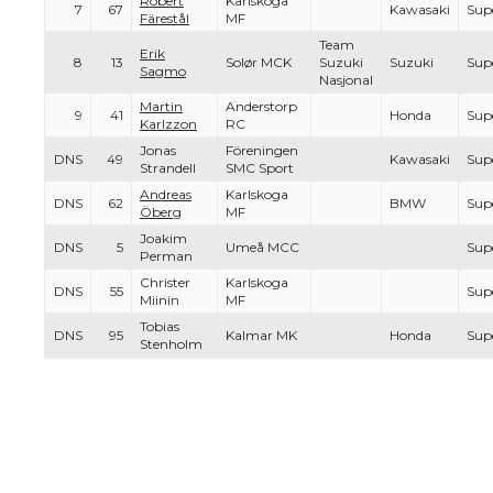
Robert
Karlskoga
7
67
Kawasaki
Sup
Färestål
MF
Team
Erik
8
13
Solør MCK
Suzuki
Suzuki
Sup
Sagmo
Nasjonal
Martin
Anderstorp
9
41
Honda
Sup
Karlzzon
RC
Jonas
Föreningen
DNS
49
Kawasaki
Sup
Strandell
SMC Sport
Andreas
Karlskoga
DNS
62
BMW
Sup
Öberg
MF
Joakim
DNS
5
Umeå MCC
Sup
Perman
Christer
Karlskoga
DNS
55
Sup
Miinin
MF
Tobias
DNS
95
Kalmar MK
Honda
Sup
Stenholm