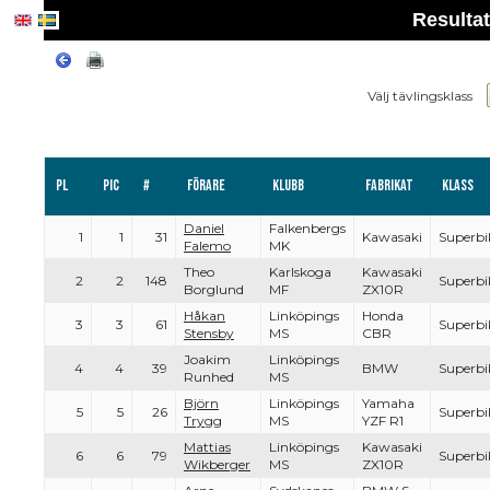
Resulta
Välj tävlingsklass
Pl
PIC
#
Förare
Klubb
Fabrikat
Klass
Daniel
Falkenbergs
1
1
31
Kawasaki
Superbi
Falemo
MK
Theo
Karlskoga
Kawasaki
2
2
148
Superbi
Borglund
MF
ZX10R
Håkan
Linköpings
Honda
3
3
61
Superbi
Stensby
MS
CBR
Joakim
Linköpings
4
4
39
BMW
Superbi
Runhed
MS
Björn
Linköpings
Yamaha
5
5
26
Superbi
Trygg
MS
YZF R1
Mattias
Linköpings
Kawasaki
6
6
79
Superbi
Wikberger
MS
ZX10R