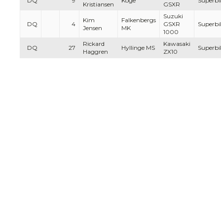
DQ
9
Köge
Superbi
Kristiansen
GSXR
Suzuki
Kim
Falkenbergs
DQ
4
GSXR
Superbi
Jensen
MK
1000
Rickard
Kawasaki
DQ
27
Hyllinge MS
Superbi
Haggren
ZX10