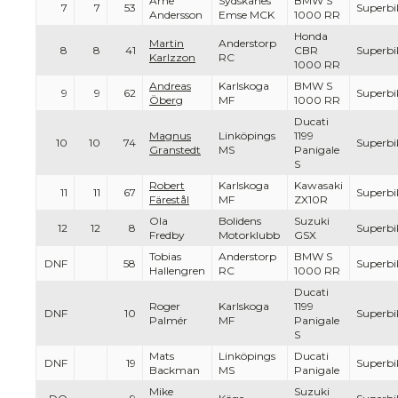
Arne
Sydskanes
BMW S
7
7
53
Superbi
Andersson
Emse MCK
1000 RR
Honda
Martin
Anderstorp
8
8
41
CBR
Superbi
Karlzzon
RC
1000 RR
Andreas
Karlskoga
BMW S
9
9
62
Superbi
Öberg
MF
1000 RR
Ducati
Magnus
Linköpings
1199
10
10
74
Superbi
Granstedt
MS
Panigale
S
Robert
Karlskoga
Kawasaki
11
11
67
Superbi
Färestål
MF
ZX10R
Ola
Bolidens
Suzuki
12
12
8
Superbi
Fredby
Motorklubb
GSX
Tobias
Anderstorp
BMW S
DNF
58
Superbi
Hallengren
RC
1000 RR
Ducati
Roger
Karlskoga
1199
DNF
10
Superbi
Palmér
MF
Panigale
S
Mats
Linköpings
Ducati
DNF
19
Superbi
Backman
MS
Panigale
Mike
Suzuki