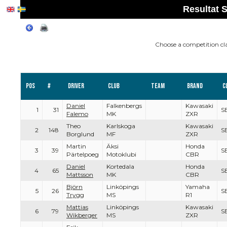
Resultat 
Choose a competition cl
Pos
#
Driver
Club
Team
Brand
C
Daniel
Falkenbergs
Kawasaki
1
31
S
Falemo
MK
ZXR
Theo
Karlskoga
Kawasaki
2
148
S
Borglund
MF
ZXR
Martin
Äksi
Honda
3
39
S
Pärtelpoeg
Motoklubi
CBR
Daniel
Kortedala
Honda
4
65
S
Mattsson
MK
CBR
Björn
Linköpings
Yamaha
5
26
S
Trygg
MS
R1
Mattias
Linköpings
Kawasaki
6
79
S
Wikberger
MS
ZXR