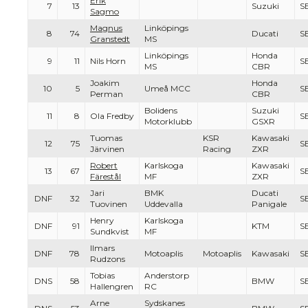
Erik
7
13
Suzuki
S
Sagmo
Magnus
Linköpings
8
74
Ducati
S
Granstedt
MS
Linköpings
Honda
9
11
Nils Horn
S
MS
CBR
Joakim
Honda
10
5
Umeå MCC
S
Perman
CBR
Bolidens
Suzuki
11
8
Ola Fredby
S
Motorklubb
GSXR
Tuomas
KSR
Kawasaki
12
75
S
Järvinen
Racing
ZXR
Robert
Karlskoga
Kawasaki
13
67
S
Färestål
MF
ZXR
Jari
BMK
Ducati
DNF
32
S
Tuovinen
Uddevalla
Panigale
Henry
Karlskoga
DNF
91
KTM
S
Sundkvist
MF
Ilmars
DNF
78
Motoaplis
Motoaplis
Kawasaki
S
Rudzons
Tobias
Anderstorp
DNS
58
BMW
S
Hallengren
RC
Arne
Sydskanes