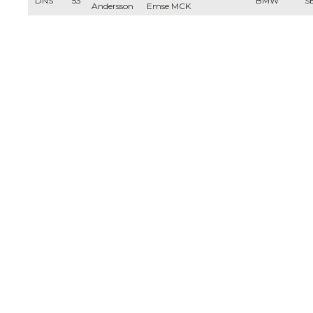
DNS
53
BMW
S
Andersson
Emse MCK