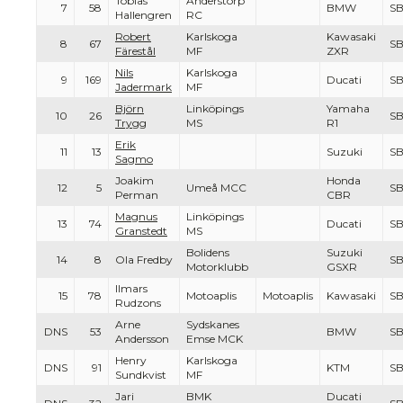
Tobias
Anderstorp
7
58
BMW
S
Hallengren
RC
Robert
Karlskoga
Kawasaki
8
67
S
Färestål
MF
ZXR
Nils
Karlskoga
9
169
Ducati
S
Jadermark
MF
Björn
Linköpings
Yamaha
10
26
S
Trygg
MS
R1
Erik
11
13
Suzuki
S
Sagmo
Joakim
Honda
12
5
Umeå MCC
S
Perman
CBR
Magnus
Linköpings
13
74
Ducati
S
Granstedt
MS
Bolidens
Suzuki
14
8
Ola Fredby
S
Motorklubb
GSXR
Ilmars
15
78
Motoaplis
Motoaplis
Kawasaki
S
Rudzons
Arne
Sydskanes
DNS
53
BMW
S
Andersson
Emse MCK
Henry
Karlskoga
DNS
91
KTM
S
Sundkvist
MF
Jari
BMK
Ducati