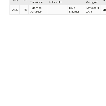
DNS
32
S
Tuovinen
Uddevalla
Panigale
Tuomas
KSR
Kawasaki
DNS
75
S
Järvinen
Racing
ZXR