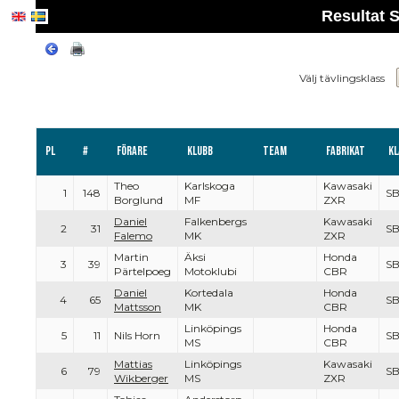
Resultat 
Välj tävlingsklass
Pl
#
Förare
Klubb
Team
Fabrikat
Kl
Theo
Karlskoga
Kawasaki
1
148
S
Borglund
MF
ZXR
Daniel
Falkenbergs
Kawasaki
2
31
S
Falemo
MK
ZXR
Martin
Äksi
Honda
3
39
S
Pärtelpoeg
Motoklubi
CBR
Daniel
Kortedala
Honda
4
65
S
Mattsson
MK
CBR
Linköpings
Honda
5
11
Nils Horn
S
MS
CBR
Mattias
Linköpings
Kawasaki
6
79
S
Wikberger
MS
ZXR