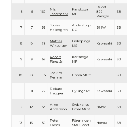
Ducati
Nils
Karlskoga
6
6
169
899
SB
Jadermark
MF
Panigle
Tobias
Anderstorp
7
7
58
BMW
SB
Hallengren
RC
Mattias
Linköpings
8
8
79
Kawasaki
SB
Wikberger
MS
Robert
Karlskoga
9
9
67
Kawasaki
SB
Färestål
MF
Joakim
10
10
5
Umeå MCC
SB
Perman
Rickard
11
11
27
Hyllinge MS
Kawasaki
SB
Haggren
Arne
Sydskanes
12
12
53
BMW
SB
Andersson
Emse MCK
Peter
Föreningen
13
13
59
Honda
SB
Larses
SMC Sport