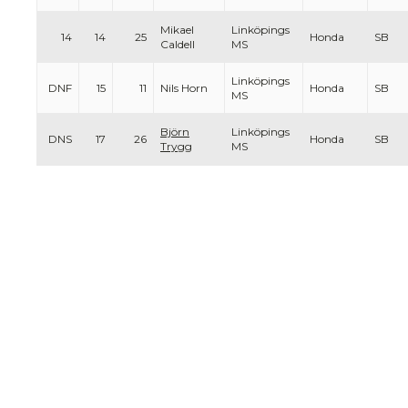
Mikael
Linköpings
14
14
25
Honda
SB
Caldell
MS
Linköpings
DNF
15
11
Nils Horn
Honda
SB
MS
Björn
Linköpings
DNS
17
26
Honda
SB
Trygg
MS