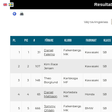
Resulta
Välj tävlingsklass
Pl
PIC
#
Förare
Klubb
Fabrikat
Klass
Daniel
Falkenbergs
1
1
31
Kawasaki
SB
Falemo
MK
Kim Race
2
2
107
Kawasaki
SB
Jensen
Theo
Karlskoga
3
3
148
Kawasaki
SB
Borglund
MF
Daniel
Kortedala
4
4
65
Honda
SB
Mattsson
MK
Tommy
Falkenbergs
5
5
666
BMW
SB
Ohlsén
MK