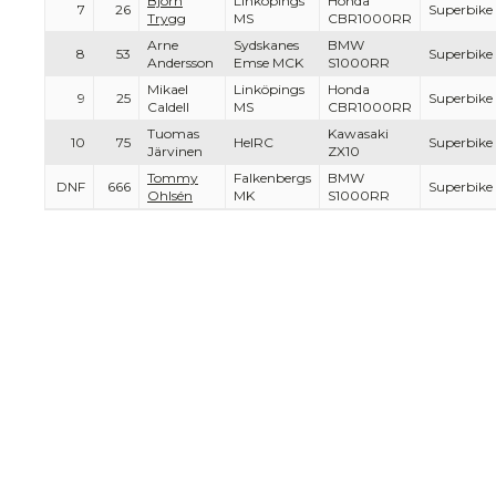
Björn
Linköpings
Honda
7
26
Superbike
Trygg
MS
CBR1000RR
Arne
Sydskanes
BMW
8
53
Superbike
Andersson
Emse MCK
S1000RR
Mikael
Linköpings
Honda
9
25
Superbike
Caldell
MS
CBR1000RR
Tuomas
Kawasaki
10
75
HelRC
Superbike
Järvinen
ZX10
Tommy
Falkenbergs
BMW
DNF
666
Superbike
Ohlsén
MK
S1000RR