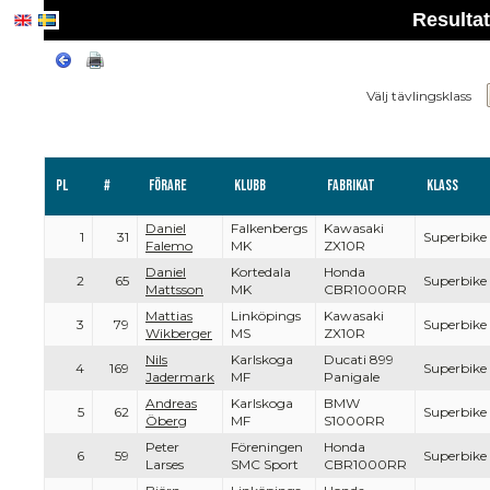
Resulta
Välj tävlingsklass
Pl
#
Förare
Klubb
Fabrikat
Klass
Daniel
Falkenbergs
Kawasaki
1
31
Superbike
Falemo
MK
ZX10R
Daniel
Kortedala
Honda
2
65
Superbike
Mattsson
MK
CBR1000RR
Mattias
Linköpings
Kawasaki
3
79
Superbike
Wikberger
MS
ZX10R
Nils
Karlskoga
Ducati 899
4
169
Superbike
Jadermark
MF
Panigale
Andreas
Karlskoga
BMW
5
62
Superbike
Öberg
MF
S1000RR
Peter
Föreningen
Honda
6
59
Superbike
Larses
SMC Sport
CBR1000RR