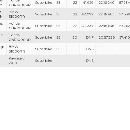
en
Honda
Superbike
SE
22
41.929
22:16.240
57.934
rt
CBR1000RR
s
BMW
Superbike
SE
22
42.092
22:16.403
57.839
CK
S1000RR
gs
Honda
Superbike
SE
22
42.337
22:16.648
57.762
CBR1000RR
rp
Honda
Superbike
SE
20
DNF
20:57.336
57.410
CBR1000RR
rgs
BMW
Superbike
SE
DNS
S1000RR
Kawasaki
Superbike
DNS
ZX10