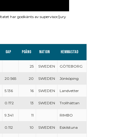
ltatet har godkänts av supervisor/jury
Gap
Poäng
Nation
Hemmastad
25
SWEDEN
GÖTEBORG
20.565
20
SWEDEN
Jönköping
5.136
16
SWEDEN
Landvetter
0.172
13
SWEDEN
Trollhättan
9.341
11
RIMBO
0.112
10
SWEDEN
Eskilstuna