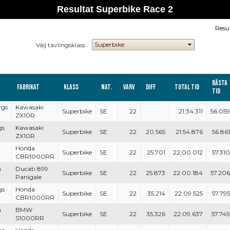
Resultat Superbike Race 2
Resu
Välj tävlingsklass
Bästa
Fabrikat
Klass
Nat.
Varv
Diff
Total tid
tid
rgs
Kawasaki
Superbike
SE
22
21:34.311
56.059
ZX10R
gs
Kawasaki
Superbike
SE
22
20.565
21:54.876
56.861
ZX10R
Honda
Superbike
SE
22
25.701
22:00.012
57.310
CBR1000RR
a
Ducati 899
Superbike
SE
22
25.873
22:00.184
57.206
Panigale
gs
Honda
Superbike
SE
22
35.214
22:09.525
57.795
CBR1000RR
a
BMW
Superbike
SE
22
35.326
22:09.637
57.749
S1000RR