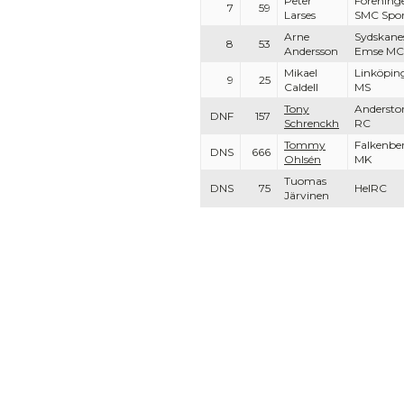
Peter
Förening
7
59
Larses
SMC Spo
Arne
Sydskane
8
53
Andersson
Emse M
Mikael
Linköpin
9
25
Caldell
MS
Tony
Andersto
DNF
157
Schrenckh
RC
Tommy
Falkenbe
DNS
666
Ohlsén
MK
Tuomas
DNS
75
HelRC
Järvinen