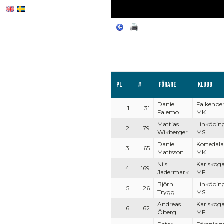
Pl
#
Förare
Klubb
Daniel
Falkenbe
1
31
Falemo
MK
Mattias
Linköpin
2
79
Wikberger
MS
Daniel
Kortedala
3
65
Mattsson
MK
Nils
Karlskog
4
169
Jadermark
MF
Björn
Linköpin
5
26
Trygg
MS
Andreas
Karlskog
6
62
Öberg
MF