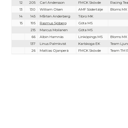
12
205
Carl Andersson
FMCK Skövde
Racing Te
13
130
William Olsen
AMF Södertälje
Bloms MX 
14
145
Mårten Anderberg
Tibro MK
15
195
Rasmus Sjöberg
Göta MS
215
Marcus Moilanen
Göta MS
66
Albin Hamnäs
Linköpings MS
Bloms MX 
137
Linus Palmkvist
Karlskoga EK
Team Ljun
26
Mattias Ojanperä
FMCK Skövde
Team TM 