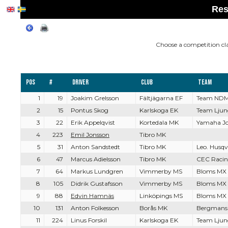
Res
Choose a competition cl
Pos
#
Driver
Club
Team
1
19
Joakim Grelsson
Fältjägarna EF
Team NDM
2
15
Pontus Skog
Karlskoga EK
Team Ljun
3
22
Erik Appelqvist
Kortedala MK
Yamaha J
4
223
Emil Jonsson
Tibro MK
5
31
Anton Sandstedt
Tibro MK
Leo. Husq
6
47
Marcus Adielsson
Tibro MK
CEC Raci
7
64
Markus Lundgren
Vimmerby MS
Bloms MX 
8
105
Didrik Gustafsson
Vimmerby MS
Bloms MX 
9
88
Edvin Hamnäs
Linköpings MS
Bloms MX 
10
131
Anton Folkesson
Borås MK
Bergmans 
11
224
Linus Forskil
Karlskoga EK
Team Ljun