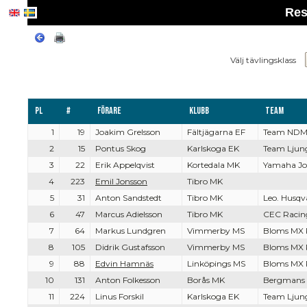
Res
Välj tävlingsklass
Pl
#
Förare
Klubb
Team
1
19
Joakim Grelsson
Fältjägarna EF
Team NDM
2
15
Pontus Skog
Karlskoga EK
Team Ljun
3
22
Erik Appelqvist
Kortedala MK
Yamaha J
4
223
Emil Jonsson
Tibro MK
5
31
Anton Sandstedt
Tibro MK
Leo. Husqv
6
47
Marcus Adielsson
Tibro MK
CEC Racin
7
64
Markus Lundgren
Vimmerby MS
Bloms MX 
8
105
Didrik Gustafsson
Vimmerby MS
Bloms MX 
9
88
Edvin Hamnäs
Linköpings MS
Bloms MX 
10
131
Anton Folkesson
Borås MK
Bergmans 
11
224
Linus Forskil
Karlskoga EK
Team Ljun