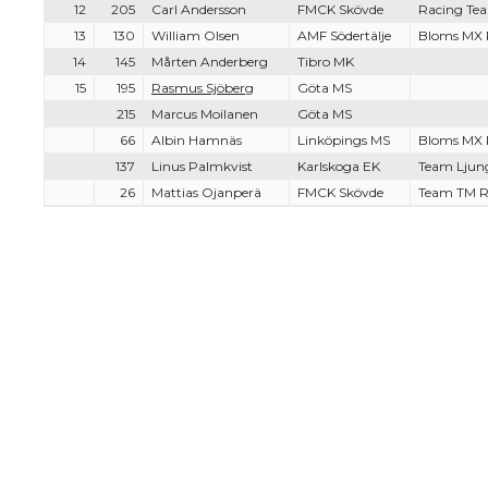
12
205
Carl Andersson
FMCK Skövde
Racing Tea
13
130
William Olsen
AMF Södertälje
Bloms MX 
14
145
Mårten Anderberg
Tibro MK
15
195
Rasmus Sjöberg
Göta MS
215
Marcus Moilanen
Göta MS
66
Albin Hamnäs
Linköpings MS
Bloms MX 
137
Linus Palmkvist
Karlskoga EK
Team Ljun
26
Mattias Ojanperä
FMCK Skövde
Team TM R