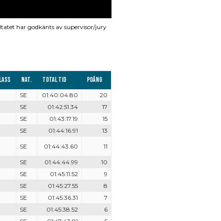
ltatet har godkänts av supervisor/jury
lass
Nat.
Total tid
Poäng
SE
01:40:04.80
20
SE
01:42:51.34
17
SE
01:43:17.19
15
SE
01:44:16.91
13
SE
01:44:43.60
11
SE
01:44:44.99
10
SE
01:45:11.52
9
SE
01:45:27.55
8
SE
01:45:36.31
7
SE
01:45:38.52
6