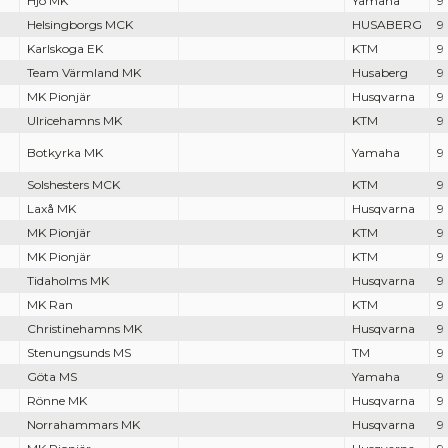
Hjo MK
Yamaha
9
Helsingborgs MCK
HUSABERG
9
Karlskoga EK
KTM
9
Team Värmland MK
Husaberg
9
MK Pionjär
Husqvarna
9
Ulricehamns MK
KTM
9
Botkyrka MK
Yamaha
9
Solshesters MCK
KTM
9
Laxå MK
Husqvarna
9
MK Pionjär
KTM
9
MK Pionjär
KTM
9
Tidaholms MK
Husqvarna
9
MK Ran
KTM
9
Christinehamns MK
Husqvarna
9
Stenungsunds MS
TM
9
Göta MS
Yamaha
9
Rönne MK
Husqvarna
9
Norrahammars MK
Husqvarna
9