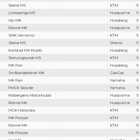
Skene MS
KTM
9
Linköpings MS
Husqvarna
9
Hjo MK
Husaberg
9
Rönne MK
Husqvarna
9
SMK Värnamo
KTM
9
Skene MS
Sherco
9
Karlstad MX Klubb
Husaberg
9
Stenungsunds MS
KTM
9
MK Ran
Husaberg
9
Smålandsstenar MK
GasGas
9
MK Ran
Yamaha
9
FMCK Skövde
Yamaha
9
Kilsbergens Motorklubb
Husqvarna
9
Rönne MK
Husqvarna
9
MCK Hallandia
KTM
9
MK Pionjär
KTM
9
Rönne MK
KTM
9
MK Pionjär
9