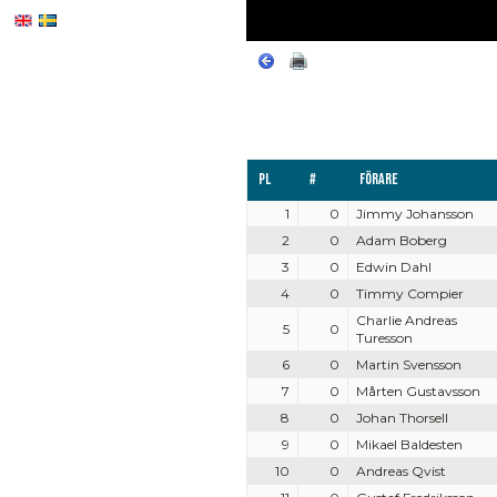
Pl
#
Förare
1
0
Jimmy Johansson
2
0
Adam Boberg
3
0
Edwin Dahl
4
0
Timmy Compier
Charlie Andreas
5
0
Turesson
6
0
Martin Svensson
7
0
Mårten Gustavsson
8
0
Johan Thorsell
9
0
Mikael Baldesten
10
0
Andreas Qvist