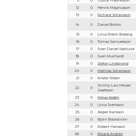
11
0
Gustaf Fredriksson
12
0
Henrik Magnusson
13
0
Richard Johansson
14
0
Daniel Bohlin
15
0
Linus Robin Boberg
16
0
Tomas Samuelsson
17
0
Sven Daniel Västlund
18
0
Sven Muchardt
19
0
Stefan Lindstrand
20
0
Mathias Johansson
21
0
Krister Nilsen
Jimmy Lars Mikael
22
0
Josefsson
23
0
Niklas Kedén
24
0
Linus Svensson
25
0
Jesper Karlsson
26
0
Björn Bäckström
27
0
Robert Hansson
28
0
Rikard Andrén