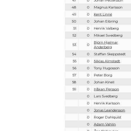
47
0
Johan Pettersson
48
0
Magnus Karlsson
49
0
Kent Linné
50
0
Johan Eibring
51
0
Henrik Valberg
52
0
Mikael Swedberg
Björn Hjalmar
53
0
Anderberg
54
0
Staffan Skeppstedt
55
0
Niklas Almstedt
56
0
Tony Hugosson
57
0
Peter Borg
58
0
Johan Kinell
59
0
Håkan Persson
0
Lars Svedberg
0
Henrik Karlsson
0
Jonas Leandersson
0
Roger Dahlquist
0
Adam Vahlin