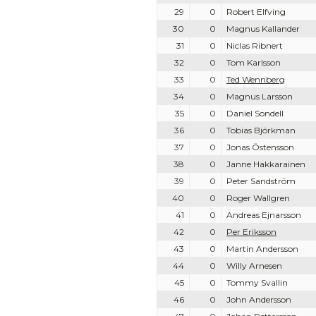
29
0
Robert Elfving
30
0
Magnus Kallander
31
0
Niclas Ribnert
32
0
Tom Karlsson
33
0
Ted Wennberg
34
0
Magnus Larsson
35
0
Daniel Sondell
36
0
Tobias Björkman
37
0
Jonas Östensson
38
0
Janne Hakkarainen
39
0
Peter Sandström
40
0
Roger Wallgren
41
0
Andreas Ejnarsson
42
0
Per Eriksson
43
0
Martin Andersson
44
0
Willy Arnesen
45
0
Tommy Svallin
46
0
John Andersson