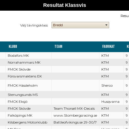
Resultat Klassvis
Resu
Välj tävlingsklass
Klubb
Team
Fabrikat
K
Bodafors MK
KTM
9
Norrahammars MK
KTM
9
FMCK Skövde
KTM
9
Försvarsmaktens EK
KTM
9
FMCK Hässleholm
Sherco
9
Stenungsunds MS
KTM
9
FMCK Eksjö
Husqvarna
9
FMCK Skövde
Team Thorsell MX-Decals
KTM
9
Falköpings MK
www.Stombergsracing.se
KTM
9
Kilsbergens Motorklubb
Battleofvikings.se 29-30/7
KTM
9