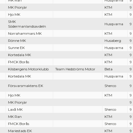
MK Ran
Husqvarna
9
MK Pionjär
KTM
9
Hjo MK
KTM
9
SMK
Husqvarna
9
Södermanlandsavdeln
Norrahammars MK
KTM
9
Rönne MK
Husaberg
9
Sunne EK
Husqvarna
9
Kortedala MK
KTM
9
FMCK Borås
KTM
9
Kilsbergens Motorklubb
Team Hedströms Motor
Beta
9
Kortedala MK
Husqvarna
9
Försvarsmaktens EK
Sherco
9
Hjo MK
KTM
9
MK Pionjär
9
Laxå MK
Sherco
9
MK Ran
KTM
9
FMCK Borås
Sherco
9
Mariestads EK
KTM
9