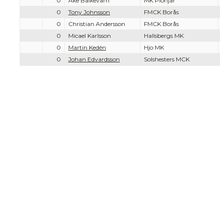
0
Åke Balkevärn
MK Pionjär
0
Tony Johnsson
FMCK Borås
0
Christian Andersson
FMCK Borås
0
Micael Karlsson
Hallsbergs MK
0
Martin Kedén
Hjo MK
0
Johan Edvardsson
Solshesters MCK