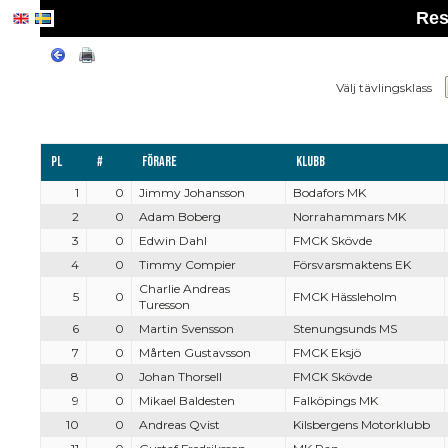
Res
Välj tävlingsklass
Pl
#
Förare
Klubb
1
0
Jimmy Johansson
Bodafors MK
2
0
Adam Boberg
Norrahammars MK
3
0
Edwin Dahl
FMCK Skövde
4
0
Timmy Compier
Försvarsmaktens EK
Charlie Andreas
5
0
FMCK Hässleholm
Turesson
6
0
Martin Svensson
Stenungsunds MS
7
0
Mårten Gustavsson
FMCK Eksjö
8
0
Johan Thorsell
FMCK Skövde
9
0
Mikael Baldesten
Falköpings MK
10
0
Andreas Qvist
Kilsbergens Motorklubb