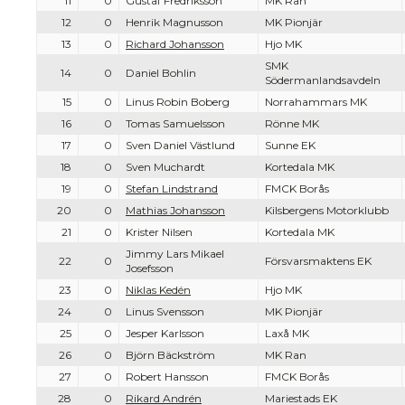
11
0
Gustaf Fredriksson
MK Ran
12
0
Henrik Magnusson
MK Pionjär
13
0
Richard Johansson
Hjo MK
SMK
14
0
Daniel Bohlin
Södermanlandsavdeln
15
0
Linus Robin Boberg
Norrahammars MK
16
0
Tomas Samuelsson
Rönne MK
17
0
Sven Daniel Västlund
Sunne EK
18
0
Sven Muchardt
Kortedala MK
19
0
Stefan Lindstrand
FMCK Borås
20
0
Mathias Johansson
Kilsbergens Motorklubb
21
0
Krister Nilsen
Kortedala MK
Jimmy Lars Mikael
22
0
Försvarsmaktens EK
Josefsson
23
0
Niklas Kedén
Hjo MK
24
0
Linus Svensson
MK Pionjär
25
0
Jesper Karlsson
Laxå MK
26
0
Björn Bäckström
MK Ran
27
0
Robert Hansson
FMCK Borås
28
0
Rikard Andrén
Mariestads EK