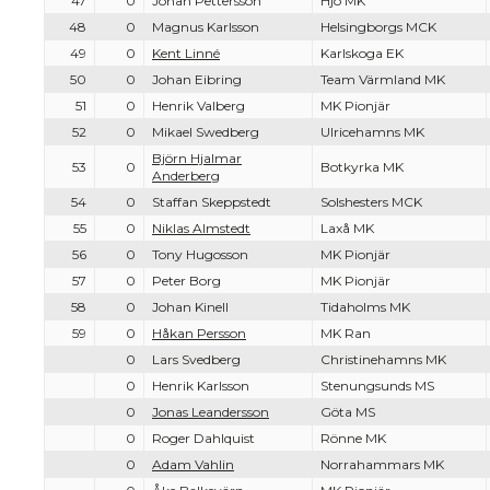
47
0
Johan Pettersson
Hjo MK
48
0
Magnus Karlsson
Helsingborgs MCK
49
0
Kent Linné
Karlskoga EK
50
0
Johan Eibring
Team Värmland MK
51
0
Henrik Valberg
MK Pionjär
52
0
Mikael Swedberg
Ulricehamns MK
Björn Hjalmar
53
0
Botkyrka MK
Anderberg
54
0
Staffan Skeppstedt
Solshesters MCK
55
0
Niklas Almstedt
Laxå MK
56
0
Tony Hugosson
MK Pionjär
57
0
Peter Borg
MK Pionjär
58
0
Johan Kinell
Tidaholms MK
59
0
Håkan Persson
MK Ran
0
Lars Svedberg
Christinehamns MK
0
Henrik Karlsson
Stenungsunds MS
0
Jonas Leandersson
Göta MS
0
Roger Dahlquist
Rönne MK
0
Adam Vahlin
Norrahammars MK