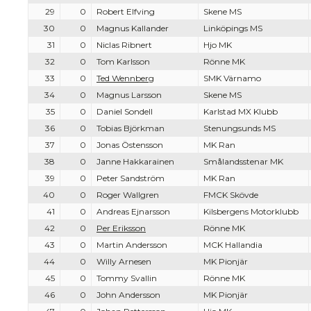
29
0
Robert Elfving
Skene MS
30
0
Magnus Kallander
Linköpings MS
31
0
Niclas Ribnert
Hjo MK
32
0
Tom Karlsson
Rönne MK
33
0
Ted Wennberg
SMK Värnamo
34
0
Magnus Larsson
Skene MS
35
0
Daniel Sondell
Karlstad MX Klubb
36
0
Tobias Björkman
Stenungsunds MS
37
0
Jonas Östensson
MK Ran
38
0
Janne Hakkarainen
Smålandsstenar MK
39
0
Peter Sandström
MK Ran
40
0
Roger Wallgren
FMCK Skövde
41
0
Andreas Ejnarsson
Kilsbergens Motorklubb
42
0
Per Eriksson
Rönne MK
43
0
Martin Andersson
MCK Hallandia
44
0
Willy Arnesen
MK Pionjär
45
0
Tommy Svallin
Rönne MK
46
0
John Andersson
MK Pionjär