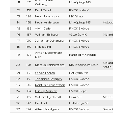
Axel Lindahl
11
131
Linköpings MS
Östberg
12
153
Emil Carell
FMCK Malmö
13
194
Neoh Johansson
MK Rimo
14
168
Kevin Andersson
Linköpings MS
Hojbut
15
136
Alvin Ceder
FMCK Skövde
16
137
William Eriksson
Västerås MK
Mälardr
17
130
Jonathan Johansson
FMCK Skövde
18
190
Filip Eklind
FMCK Skövde
Anton Degermark
19
174
Karlstad MX Klubb
Dahl
Malard
20
148
Marcus Bennerstam
MX Stockholm MCK
Youth)
21
185
Oliver Thorén
Botkyrka MK
22
152
Johannes Lövgren
FMCK Skövde
23
142
Pontus Klementsson
FMCK Skövde
24
154
Ludvig Nykvist
FMCK Eksjö
25
132
William Hjertstedt
Laxå MK
Marinf
26
143
Emil Löf
Hallsbergs MK
27
124
Alfred Sundgren
FMCK Skövde
Team 