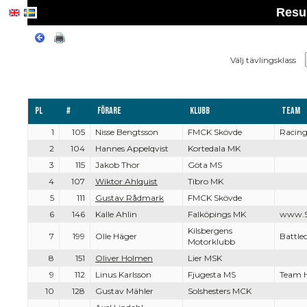
Resul
Välj tävlingsklass
Pl
#
Förare
Klubb
Team
1
105
Nisse Bengtsson
FMCK Skövde
Racing
2
104
Hannes Appelqvist
Kortedala MK
3
115
Jakob Thor
Göta MS
4
107
Wiktor Ahlquist
Tibro MK
5
111
Gustav Rådmark
FMCK Skövde
6
146
Kalle Ahlin
Falköpings MK
www.S
Kilsbergens
7
199
Olle Häger
Battle
Motorklubb
8
151
Oliver Holmen
Lier MSK
9
112
Linus Karlsson
Fjugesta MS
Team 
10
128
Gustav Mähler
Solshesters MCK