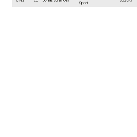
DNS
22
Jonas Strandell
Suzuki
Sport