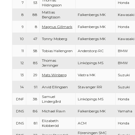
Thomas
7
53
Honda
Hildingsson
Mattias
8
88
Falkenbergs MK
Kawasaki
Bengtsson
9
8
Magnus Gillmark
Falkenbergs MK
Honda
10
47
Tonny Moberg
Falkenbergs MK
Kawasaki
11
58
Tobias Hallengren
Anderstorp RC
BMW
Thomas
12
85
Linköpings MS
BMW
Jerninger
13
29
Mats Winberg
Västra MK
Suzuki
14
91
Arvid Ellingsen
Stavanger RR
Suzuki
Samuel
DNF
38
Linköpings MS
Honda
Lindergård
DNS
86
Michael Ravn
Falkenbergs MK
Yamaha
Elizabeth
DNS
81
ACM
Honda
Kobberöd
Föreningen SMC