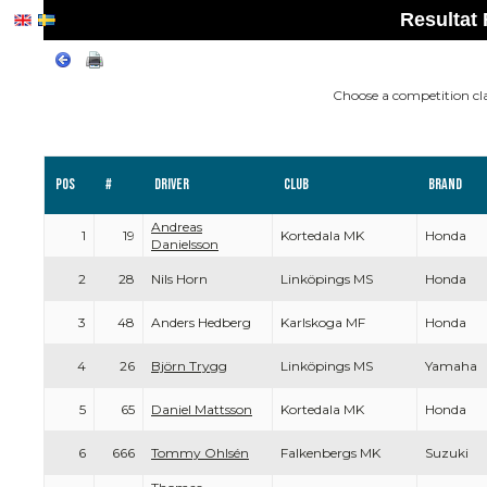
Resultat
Choose a competition cl
Pos
#
Driver
Club
Brand
Andreas
1
19
Kortedala MK
Honda
Danielsson
2
28
Nils Horn
Linköpings MS
Honda
3
48
Anders Hedberg
Karlskoga MF
Honda
4
26
Björn Trygg
Linköpings MS
Yamaha
5
65
Daniel Mattsson
Kortedala MK
Honda
6
666
Tommy Ohlsén
Falkenbergs MK
Suzuki