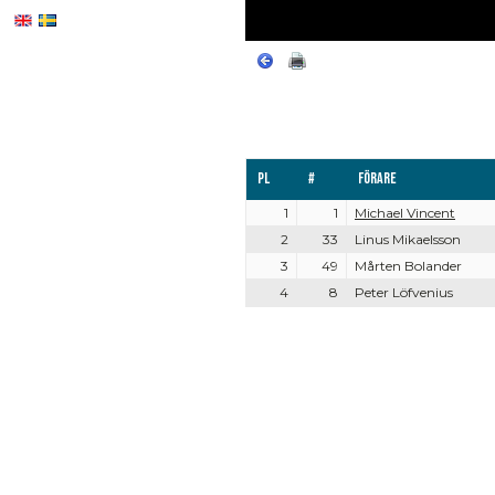
Pl
#
Förare
1
1
Michael Vincent
2
33
Linus Mikaelsson
3
49
Mårten Bolander
4
8
Peter Löfvenius