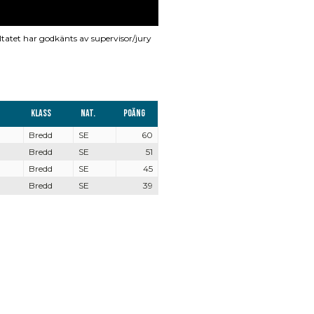
ltatet har godkänts av supervisor/jury
Klass
Nat.
Poäng
Bredd
SE
60
Bredd
SE
51
Bredd
SE
45
Bredd
SE
39