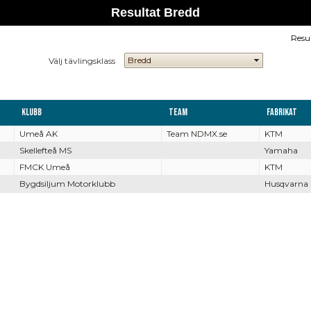
Resultat Bredd
Resu
Välj tävlingsklass
Klubb
Team
Fabrikat
Umeå AK
Team NDMX.se
KTM
Skellefteå MS
Yamaha
FMCK Umeå
KTM
Bygdsiljum Motorklubb
Husqvarna