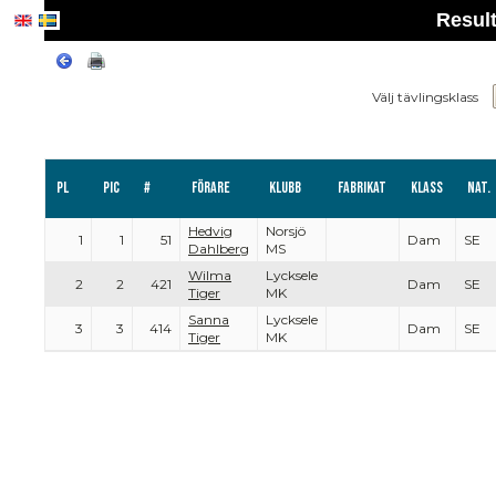
Resul
Välj tävlingsklass
Pl
PIC
#
Förare
Klubb
Fabrikat
Klass
Nat.
Hedvig
Norsjö
1
1
51
Dam
SE
Dahlberg
MS
Wilma
Lycksele
2
2
421
Dam
SE
Tiger
MK
Sanna
Lycksele
3
3
414
Dam
SE
Tiger
MK