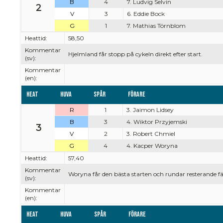
B
4
7. Ludvig Selvin
2
V
3
6. Eddie Bock
G
1
7. Mathias Törnblom
Heattid:
58,50
Kommentar
Hjelmland får stopp på cykeln direkt efter start.
(sv):
Kommentar
(en):
Heat
Huva
Spår
Förare
R
1
3. Jaimon Lidsey
B
3
4. Wiktor Przyjemski
3
V
2
3. Robert Chmiel
G
4
4. Kacper Woryna
Heattid:
57,40
Kommentar
Woryna får den bästa starten och rundar resterande fä
(sv):
Kommentar
(en):
Heat
Huva
Spår
Förare