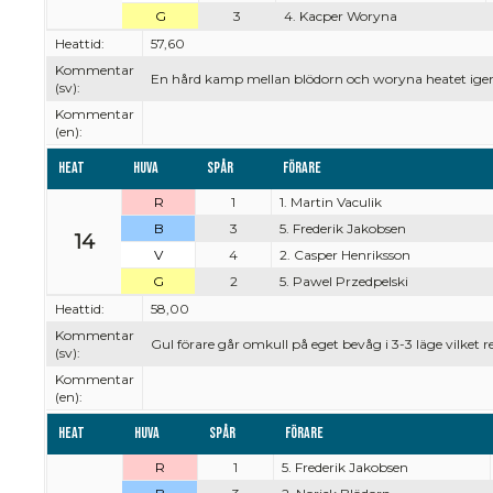
G
3
4. Kacper Woryna
Heattid:
57,60
Kommentar
En hård kamp mellan blödorn och woryna heatet igenom
(sv):
Kommentar
(en):
Heat
Huva
Spår
Förare
R
1
1. Martin Vaculik
B
3
5. Frederik Jakobsen
14
V
4
2. Casper Henriksson
G
2
5. Pawel Przedpelski
Heattid:
58,00
Kommentar
Gul förare går omkull på eget bevåg i 3-3 läge vilket re
(sv):
Kommentar
(en):
Heat
Huva
Spår
Förare
R
1
5. Frederik Jakobsen