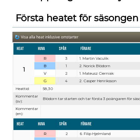
Första heatet för säsongen
Visa alla heat inklusive omstarter
Heat
Huva
Spår
Förare
R
3
1. Martin Vaculik
B
1
2. Norick Blödorn
1
V
2
1. Mateusz Cierniak
G
4
2. Casper Henriksson
Heattid:
58,30
Kommentar
Blödorn tar starten och tar första 3 poängaren för säs
(sv):
Kommentar
(en):
Heat
Huva
Spår
Förare
R
2
6. Filip Hjelmland