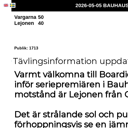
2026-05-05 BAUHAUS 
Vargarna
50
Lejonen
40
Publik: 1713
Tävlingsinformation uppdat
Varmt välkomna till Boardic
inför seriepremiären i Bau
motstånd är Lejonen från G
Det är strålande sol och pub
förhoppningsvis se en jä