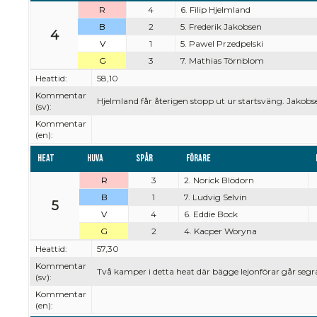
R
4
6. Filip Hjelmland
B
2
5. Frederik Jakobsen
4
V
1
5. Pawel Przedpelski
G
3
7. Mathias Törnblom
Heattid:
58,10
Kommentar
Hjelmland får återigen stopp ut ur startsväng. Jakob
(sv):
Kommentar
(en):
Heat
Huva
Spår
Förare
R
3
2. Norick Blödorn
B
1
7. Ludvig Selvin
5
V
4
6. Eddie Bock
G
2
4. Kacper Woryna
Heattid:
57,30
Kommentar
Två kamper i detta heat där bägge lejonförar går segr
(sv):
Kommentar
(en):