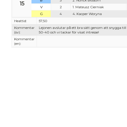
B
3
2. Norick Blödorn
15
V
2
1. Mateusz Cierniak
G
4
4. Kacper Woryna
Heattid:
57,50
Kommentar
Lejonen avslutar på ett bra sätt genom att snygga til
(sv):
50-40 och vi tackar för visat intresse!
Kommentar
(en):