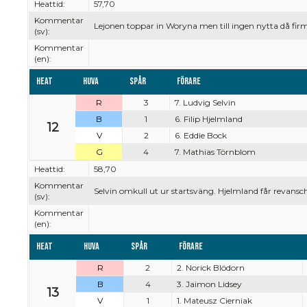
Heattid:
57,70
Kommentar
Lejonen toppar in Woryna men till ingen nytta då firm
(sv):
Kommentar
(en):
Heat
Huva
Spår
Förare
R
3
7. Ludvig Selvin
B
1
6. Filip Hjelmland
12
V
2
6. Eddie Bock
G
4
7. Mathias Törnblom
Heattid:
58,70
Kommentar
Selvin omkull ut ur startsväng. Hjelmland får revansc
(sv):
Kommentar
(en):
Heat
Huva
Spår
Förare
R
2
2. Norick Blödorn
B
4
3. Jaimon Lidsey
13
V
1
1. Mateusz Cierniak