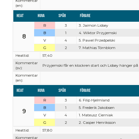
Kommentar
(en):
Heat
Huva
Spår
Förare
R
3
3. Jaimon Lidsey
B
1
4. Wiktor Przyjemski
8
V
4
5. Pawel Przedpelski
G
2
7. Mathias Törnblom
Heattid:
57,40
Kommentar
Przyjemski får en klockren start och Lidsey hänger på e
(sv):
Kommentar
(en):
Heat
Huva
Spår
Förare
R
3
6. Filip Hjelmland
B
1
5. Frederik Jakobsen
9
V
4
1. Mateusz Cierniak
G
2
2. Casper Henriksson
Heattid:
57,80
Kommentar