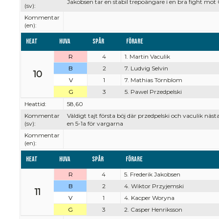
Jakobsen tar en stabil trepoängare i en bra fight mot
(sv):
Kommentar
(en):
Heat
Huva
Spår
Förare
R
4
1. Martin Vaculik
B
2
7. Ludvig Selvin
10
V
1
7. Mathias Törnblom
G
3
5. Pawel Przedpelski
Heattid:
58,60
Kommentar
Väldigt tajt första böj där przedpelski och vaculik näst
(sv):
en 5-1a för vargarna
Kommentar
(en):
Heat
Huva
Spår
Förare
R
4
5. Frederik Jakobsen
B
2
4. Wiktor Przyjemski
11
V
1
4. Kacper Woryna
G
3
2. Casper Henriksson