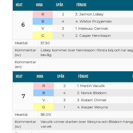
Heat
Huva
Spår
Förare
R
2
3. Jaimon Lidsey
B
4
4. Wiktor Przyjemski
6
V
3
1. Mateusz Cierniak
G
1
2. Casper Henriksson
Heattid:
57,30
Kommentar
Lidsey kommer över henriksson i första böj och tar se
(sv):
bevåg.
Kommentar
(en):
Heat
Huva
Spår
Förare
R
2
1. Martin Vaculik
B
4
2. Norick Blödorn
7
V
3
3. Robert Chmiel
G
1
4. Kacper Woryna
Heattid:
58,00
Kommentar
Vaculik vinner starten över Woryna och Blödorn hänger
(sv):
varvet