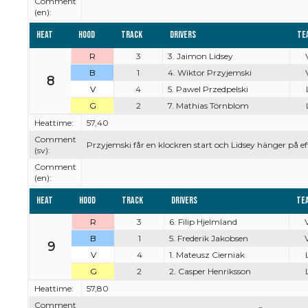
Comment
(en):
Heat
Hood
Track
Drivers
Te
R
3
3. Jaimon Lidsey
B
1
4. Wiktor Przyjemski
8
V
4
5. Pawel Przedpelski
G
2
7. Mathias Törnblom
Heattime:
57,40
Comment
Przyjemski får en klockren start och Lidsey hänger på eft
(sv):
Comment
(en):
Heat
Hood
Track
Drivers
Te
R
3
6. Filip Hjelmland
V
B
1
5. Frederik Jakobsen
V
9
V
4
1. Mateusz Cierniak
G
2
2. Casper Henriksson
Heattime:
57,80
Comment