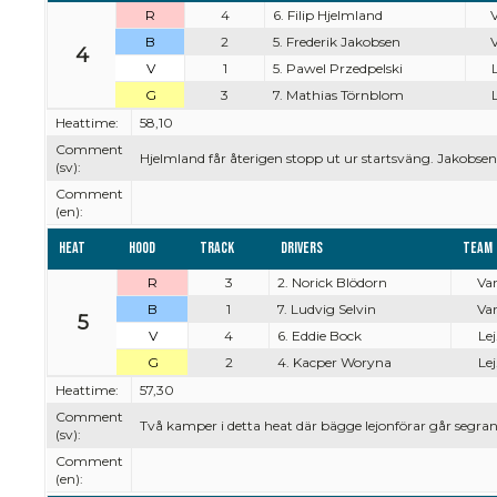
R
4
6. Filip Hjelmland
V
B
2
5. Frederik Jakobsen
V
4
V
1
5. Pawel Przedpelski
L
G
3
7. Mathias Törnblom
L
Heattime:
58,10
Comment
Hjelmland får återigen stopp ut ur startsväng. Jakobse
(sv):
Comment
(en):
Heat
Hood
Track
Drivers
Team
R
3
2. Norick Blödorn
Var
B
1
7. Ludvig Selvin
Var
5
V
4
6. Eddie Bock
Lej
G
2
4. Kacper Woryna
Lej
Heattime:
57,30
Comment
Två kamper i detta heat där bägge lejonförar går segra
(sv):
Comment
(en):