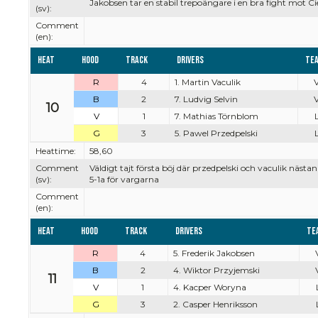
Jakobsen tar en stabil trepoängare i en bra fight mot C
(sv):
Comment
(en):
Heat
Hood
Track
Drivers
Te
R
4
1. Martin Vaculik
V
B
2
7. Ludvig Selvin
V
10
V
1
7. Mathias Törnblom
L
G
3
5. Pawel Przedpelski
L
Heattime:
58,60
Comment
Väldigt tajt första böj där przedpelski och vaculik nästan
(sv):
5-1a för vargarna
Comment
(en):
Heat
Hood
Track
Drivers
Te
R
4
5. Frederik Jakobsen
B
2
4. Wiktor Przyjemski
11
V
1
4. Kacper Woryna
G
3
2. Casper Henriksson