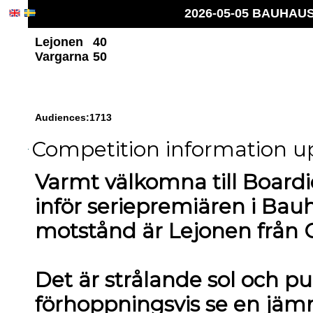
2026-05-05 BAUHAUS 
Lejonen
40
Vargarna
50
Audiences:1713
Competition information up
Varmt välkomna till Boardic
inför seriepremiären i Bau
motstånd är Lejonen från G
Det är strålande sol och pub
förhoppningsvis se en jä