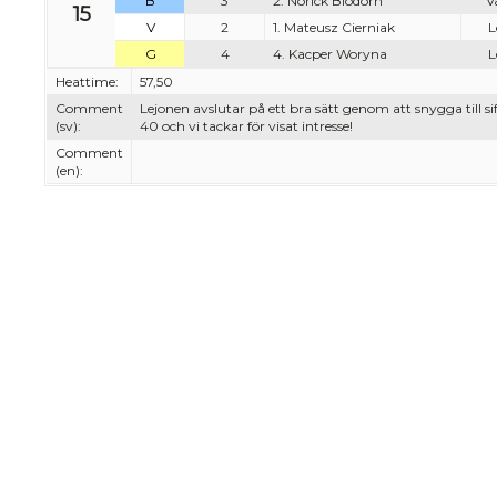
B
3
2. Norick Blödorn
V
15
V
2
1. Mateusz Cierniak
L
G
4
4. Kacper Woryna
L
Heattime:
57,50
Comment
Lejonen avslutar på ett bra sätt genom att snygga till 
(sv):
40 och vi tackar för visat intresse!
Comment
(en):