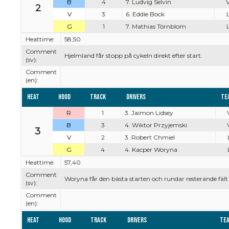
B
4
7. Ludvig Selvin
V
2
V
3
6. Eddie Bock
L
G
1
7. Mathias Törnblom
L
Heattime:
58,50
Comment
Hjelmland får stopp på cykeln direkt efter start.
(sv):
Comment
(en):
Heat
Hood
Track
Drivers
Te
R
1
3. Jaimon Lidsey
B
3
4. Wiktor Przyjemski
3
V
2
3. Robert Chmiel
G
4
4. Kacper Woryna
Heattime:
57,40
Comment
Woryna får den bästa starten och rundar resterande fält
(sv):
Comment
(en):
Heat
Hood
Track
Drivers
Te