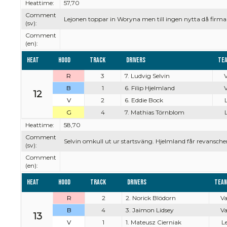
Heattime:
57,70
Comment
Lejonen toppar in Woryna men till ingen nytta då firma
(sv):
Comment
(en):
Heat
Hood
Track
Drivers
Te
R
3
7. Ludvig Selvin
V
B
1
6. Filip Hjelmland
V
12
V
2
6. Eddie Bock
L
G
4
7. Mathias Törnblom
L
Heattime:
58,70
Comment
Selvin omkull ut ur startsväng. Hjelmland får revansche
(sv):
Comment
(en):
Heat
Hood
Track
Drivers
Tea
R
2
2. Norick Blödorn
Va
B
4
3. Jaimon Lidsey
Va
13
V
1
1. Mateusz Cierniak
Le