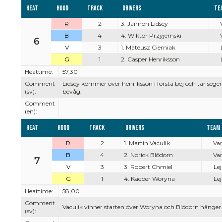
Heat
Hood
Track
Drivers
Te
R
2
3. Jaimon Lidsey
B
4
4. Wiktor Przyjemski
6
V
3
1. Mateusz Cierniak
G
1
2. Casper Henriksson
Heattime:
57,30
Comment
Lidsey kommer över henriksson i första böj och tar sege
(sv):
bevåg.
Comment
(en):
Heat
Hood
Track
Drivers
Team
R
2
1. Martin Vaculik
Var
B
4
2. Norick Blödorn
Var
7
V
3
3. Robert Chmiel
Lej
G
1
4. Kacper Woryna
Lej
Heattime:
58,00
Comment
Vaculik vinner starten över Woryna och Blödorn hänger p
(sv):