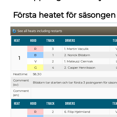
Första heatet för säsongen
See all heats including restarts
Heat
Hood
Track
Drivers
Te
R
3
1. Martin Vaculik
V
B
1
2. Norick Blödorn
V
1
V
2
1. Mateusz Cierniak
G
4
2. Casper Henriksson
Heattime:
58,30
Comment
Blödorn tar starten och tar första 3 poängaren för säson
(sv):
Comment
(en):
Heat
Hood
Track
Drivers
Te
R
2
6. Filip Hjelmland
V