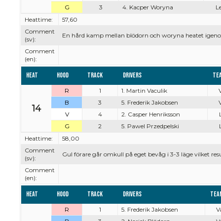
G
3
4. Kacper Woryna
Le
Heattime:
57,60
Comment
En hård kamp mellan blödorn och woryna heatet igenom d
(sv):
Comment
(en):
Heat
Hood
Track
Drivers
Te
R
1
1. Martin Vaculik
V
B
3
5. Frederik Jakobsen
V
14
V
4
2. Casper Henriksson
G
2
5. Pawel Przedpelski
Heattime:
58,00
Comment
Gul förare går omkull på eget bevåg i 3-3 läge vilket resu
(sv):
Comment
(en):
Heat
Hood
Track
Drivers
Tea
R
1
5. Frederik Jakobsen
V