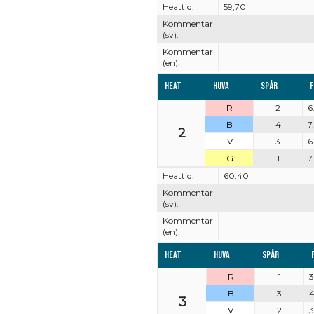
Heattid:
59,70
Kommentar
(sv):
Kommentar
(en):
Heat
Huva
Spår
F
R
2
6
B
4
7
2
V
3
6
G
1
7
Heattid:
60,40
Kommentar
(sv):
Kommentar
(en):
Heat
Huva
Spår
R
1
3
B
3
4
3
V
2
3