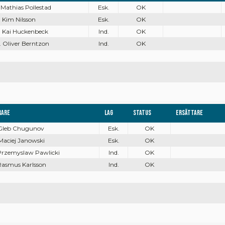
. Mathias Pollestad
Esk.
OK
. Kim Nilsson
Esk.
OK
. Kai Huckenbeck
Ind.
OK
. Oliver Berntzon
Ind.
OK
rare
Lag
Status
Ersättare
 Gleb Chugunov
Esk.
OK
Maciej Janowski
Esk.
OK
 Przemyslaw Pawlicki
Ind.
OK
 Rasmus Karlsson
Ind.
OK