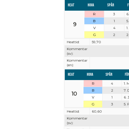
Heat
Huva
Spår
F
R
3
6
B
1
5
9
V
4
1
G
2
2
Heattid:
59,70
Kommentar
(sv):
Kommentar
(en):
Heat
Huva
Spår
Fö
R
4
1. 
B
2
7. 
10
V
1
6.
G
3
5.
Heattid:
60,60
Kommentar
(sv):