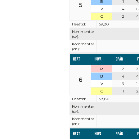
B
1
7
5
V
4
6
G
2
4
Heattid:
59,20
Kommentar
(sv):
Kommentar
(en):
Heat
Huva
Spår
F
R
2
3
B
4
4
6
V
3
1
G
1
2
Heattid:
58,80
Kommentar
(sv):
Kommentar
(en):
Heat
Huva
Spår
F