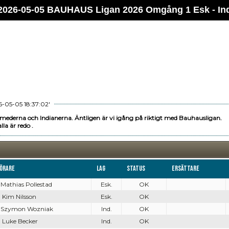
2026-05-05 BAUHAUS Ligan 2026 Omgång 1 Esk - In
-05-05 18:37:02'
mederna och Indianerna. Äntligen är vi igång på riktigt med Bauhausligan.
lla är redo .
örare
Lag
Status
Ersättare
. Mathias Pollestad
Esk.
OK
. Kim Nilsson
Esk.
OK
. Szymon Wozniak
Ind.
OK
. Luke Becker
Ind.
OK