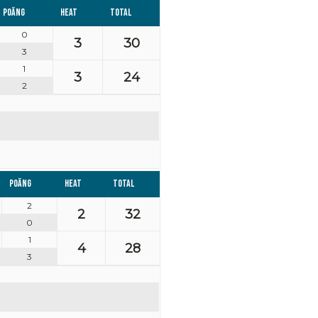
Poäng
Heat
Total
0
3
30
3
1
3
24
2
Poäng
Heat
Total
2
2
32
0
1
4
28
3