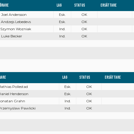
örare
Lag
Status
Ersättare
. Joel Andersson
Esk.
OK
. Andzejs Lebedevs
Esk.
OK
. Szymon Wozniak
Ind.
OK
. Luke Becker
Ind.
OK
rare
Lag
Status
Ersättare
Mathias Pollestad
Esk.
OK
Daniel Henderson
Esk.
OK
 Jonatan Grahn
Ind.
OK
 Przemyslaw Pawlicki
Ind.
OK