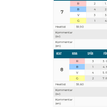
R
2
1
B
4
2
7
V
3
3
G
1
4
Heattid:
59,90
Kommentar
(sv):
Kommentar
(en):
Heat
Huva
Spår
Fö
R
3
3.
B
1
4. 
8
V
4
5.
G
2
7.
Heattid:
59,60
Kommentar
(sv):
Kommentar
(en):