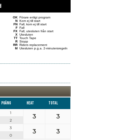
d
OK
Förare enligt program
N
Kom ej till start
FN
Fall, kom ej till start
F
Fall
FX
Fall, utesluten från start
X
Utesluten
TT
Touch Tape
R
Stopp
RR
Riders replacement
M
Utesluten p.g.a. 2-minutersregeln
Poäng
Heat
Total
1
3
3
2
3
3
3
0