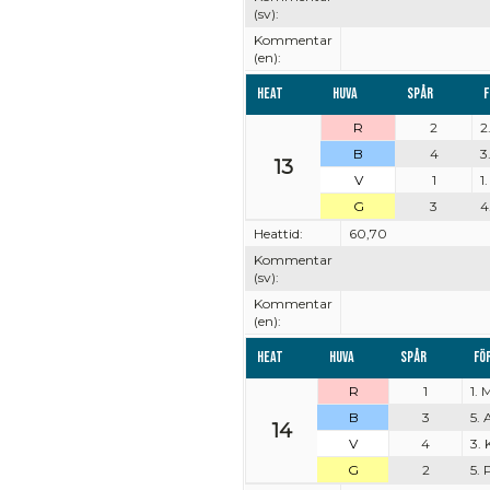
(sv):
Kommentar
(en):
Heat
Huva
Spår
F
R
2
2
B
4
3
13
V
1
1
G
3
4
Heattid:
60,70
Kommentar
(sv):
Kommentar
(en):
Heat
Huva
Spår
Fö
R
1
1. 
B
3
5. 
14
V
4
3.
G
2
5.