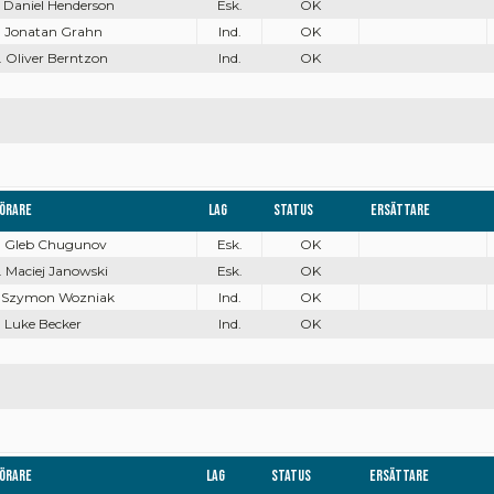
. Daniel Henderson
Esk.
OK
. Jonatan Grahn
Ind.
OK
. Oliver Berntzon
Ind.
OK
örare
Lag
Status
Ersättare
. Gleb Chugunov
Esk.
OK
. Maciej Janowski
Esk.
OK
. Szymon Wozniak
Ind.
OK
. Luke Becker
Ind.
OK
örare
Lag
Status
Ersättare