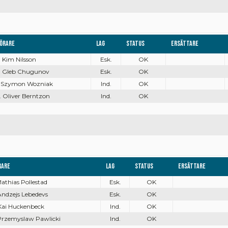
örare
Lag
Status
Ersättare
. Kim Nilsson
Esk.
OK
. Gleb Chugunov
Esk.
OK
. Szymon Wozniak
Ind.
OK
. Oliver Berntzon
Ind.
OK
rare
Lag
Status
Ersättare
Mathias Pollestad
Esk.
OK
Andzejs Lebedevs
Esk.
OK
 Kai Huckenbeck
Ind.
OK
 Przemyslaw Pawlicki
Ind.
OK