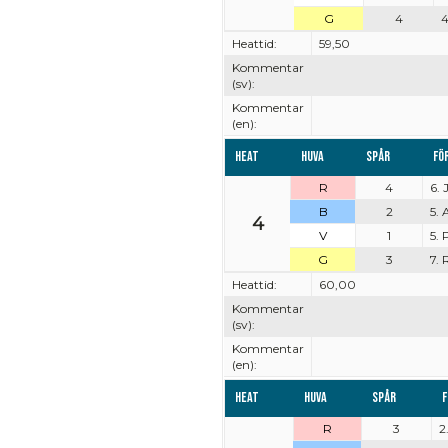
G
4
4
Heattid:
59,50
Kommentar
(sv):
Kommentar
(en):
Heat
Huva
Spår
Fö
R
4
6. 
B
2
5. 
4
V
1
5.
G
3
7.
Heattid:
60,00
Kommentar
(sv):
Kommentar
(en):
Heat
Huva
Spår
F
R
3
2