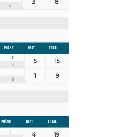
3
8
0
Poäng
Heat
Total
3
5
15
2
1
1
9
0
Poäng
Heat
Total
3
4
19