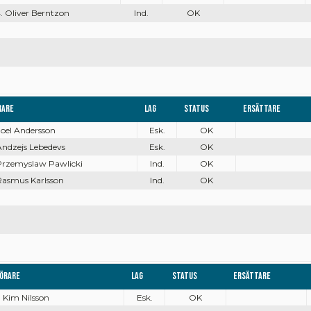
. Oliver Berntzon
Ind.
OK
rare
Lag
Status
Ersättare
Joel Andersson
Esk.
OK
Andzejs Lebedevs
Esk.
OK
 Przemyslaw Pawlicki
Ind.
OK
 Rasmus Karlsson
Ind.
OK
örare
Lag
Status
Ersättare
. Kim Nilsson
Esk.
OK