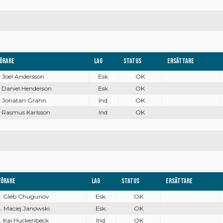
örare
Lag
Status
Ersättare
. Joel Andersson
Esk.
OK
. Daniel Henderson
Esk.
OK
. Jonatan Grahn
Ind.
OK
. Rasmus Karlsson
Ind.
OK
Förare
Lag
Status
Ersättare
. Gleb Chugunov
Esk.
OK
. Maciej Janowski
Esk.
OK
. Kai Huckenbeck
Ind.
OK