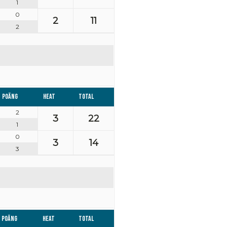
1
0
2
11
2
Poäng
Heat
Total
2
3
22
1
0
3
14
3
Poäng
Heat
Total