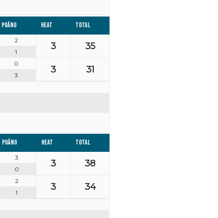
Poäng
Heat
Total
2
3
35
1
0
3
31
3
Poäng
Heat
Total
3
3
38
0
2
3
34
1