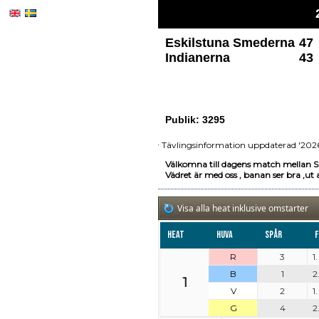
Eskilstuna Smederna
47
Indianerna
43
Publik: 3295
Tävlingsinformation uppdaterad '2026
Välkomna till dagens match mellan S
Vädret är med oss , banan ser bra ,ut a
Visa alla heat inklusive omstarter
Heat
Huva
Spår
F
R
3
1
B
1
2
1
V
2
1
G
4
2