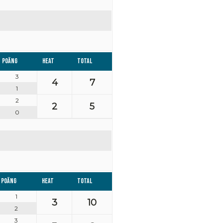
Poäng
Heat
Total
3
4
7
1
2
2
5
0
Poäng
Heat
Total
1
3
10
2
3