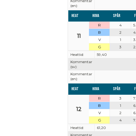
Kommentar
(en):
Heat
Huva
Spår
F
R
4
5
B
2
4
11
V
1
3
G
3
2
Heattid:
59,40
Kommentar
(sv):
Kommentar
(en):
Heat
Huva
Spår
F
R
3
7
B
1
6
12
V
2
6
G
4
7
Heattid:
61,20
Kommentar