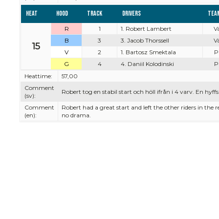
Heat
Hood
Track
Drivers
Tea
R
1
1. Robert Lambert
Vä
B
3
3. Jacob Thorssell
Vä
15
V
2
1. Bartosz Smektala
Pi
G
4
4. Daniil Kolodinski
Pi
Heattime:
57,00
Comment
Robert tog en stabil start och höll ifrån i 4 varv. En hyf
(sv):
Comment
Robert had a great start and left the other riders in the
(en):
no drama.