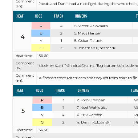
Comment
Jacob and Daniil had a nice fight during the whole hea
(en):
Heat
Hood
Track
Drivers
T
R
4
6. Victor Palovaara
B
2
5. Mads Hansen
4
V
1
5. Oskar Paluch
G
3
7. Jonathan Ejnermark
Heattime:
56,60
Comment
Klockren start från piratförarna. Tog starten och ledde h
(sv):
Comment
A firestart from Piratriders and they led from start to f
(en):
Heat
Hood
Track
Drivers
Tea
R
3
2. Tom Brennan
Vä
B
1
7. Noel Wahlquist
Vä
5
V
4
6. Erik Persson
Pi
G
2
4. Daniil Kolodinski
Pi
Heattime:
56,30
Comment