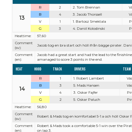
R
2
2. Tom Brennan
Vä
B
4
3. Jacob Thorssell
Vä
13
V
1
1. Bartosz Smektala
Pi
G
3
4. Daniil Kolodinski
Pi
Heattime:
57,60
Comment
Jacob tog en bra start och höll ifrån bägge pirater. Dan
(sv):
Comment
Jacob had a great start and had the lead to the finishl
(en):
amanaged to score 3 points in the end.
Heat
Hood
Track
Drivers
Team
R
1
1. Robert Lambert
Väs
B
3
5. Mads Hansen
Väs
14
V
4
3. Oskar Fajfer
Pir
G
2
5. Oskar Paluch
Pir
Heattime:
56,80
Comment
Robert & Mads tog en komfortabel 5-1:a och höll Oskar P
(sv):
Comment
Robert & Mads took a comfortable 5-1 win over the Pirat
(en):
on lap 3.