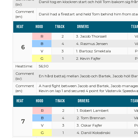
Daniil tog en klockren start och höll Tom bakom sig från s
(sv):
Comment
Daniil had a firestart and held Tom behind him from star
(en):
Heat
Hood
Track
Drivers
Tea
R
2
3. Jacob Thorssell
Vä
B
4
4. Rasmus Jensen
Vä
6
V
3
1. Bartosz Smektala
Pi
G
1
2. Kevin Fajfer
Pi
Heattime:
56,90
Comment
En hård battalj mellan Jacob och Bartek, Jacob höll Ba
(sv):
Comment
A hard fight between Jacob and Bartek, Jacob managed 
(en):
Kevin on lap 1 and secured 4 point for Västervik Speedw
Heat
Hood
Track
Drivers
Tea
R
2
1. Robert Lambert
Vä
B
4
2. Tom Brennan
Vä
7
V
3
3. Oskar Fajfer
Pi
G
1
4. Daniil Kolodinski
Pi