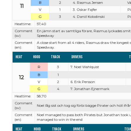
B
2
4. Rasmus Jensen
Vä
11
V
1
3. Oskar Fajfer
Pi
G
3
4. Daniil Kolodinski
Pi
Heattime:
57,40
Comment
En jämn start av samtliga förare, Rasmus lyckades smita
(sv):
Speedway
Comment
A close start from all 4 riders, Rasmus draw the longest 
(en):
Speedway.
Heat
Hood
Track
Drivers
T
R
3
7. Noel Wahlquist
B
1
12
V
2
6. Erik Persson
G
4
7. Jonathan Ejnermark
Heattime:
58,70
Comment
Noel låg sist och tog sig förbi bägge Pirater och höll ifrå
(sv):
Comment
Noel managed to pass both Pirates but Jonathan took up 
(en):
managed to win in the end
Heat
Hood
Track
Drivers
Tea