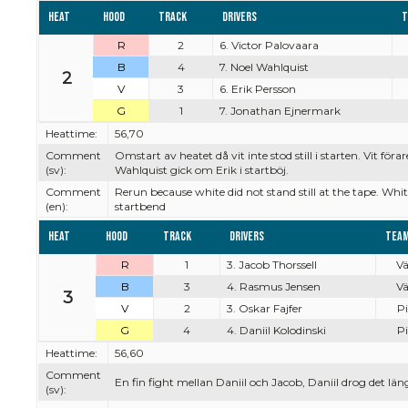
Heat
Hood
Track
Drivers
T
R
2
6. Victor Palovaara
B
4
7. Noel Wahlquist
2
V
3
6. Erik Persson
G
1
7. Jonathan Ejnermark
Heattime:
56,70
Comment
Omstart av heatet då vit inte stod still i starten. Vit föra
(sv):
Wahlquist gick om Erik i startböj.
Comment
Rerun because white did not stand still at the tape. Whi
(en):
startbend
Heat
Hood
Track
Drivers
Tea
R
1
3. Jacob Thorssell
Vä
B
3
4. Rasmus Jensen
Vä
3
V
2
3. Oskar Fajfer
Pi
G
4
4. Daniil Kolodinski
Pi
Heattime:
56,60
Comment
En fin fight mellan Daniil och Jacob, Daniil drog det l
(sv):