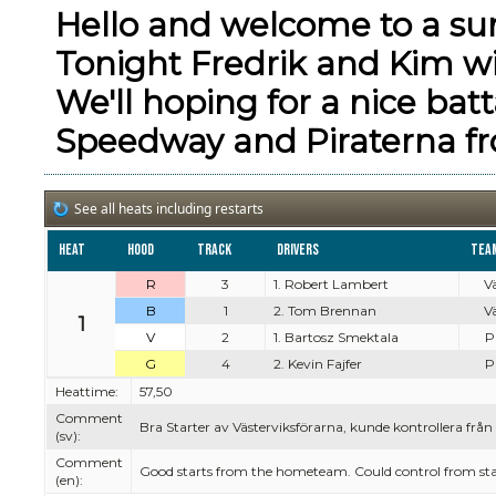
Hello and welcome to a su
Tonight Fredrik and Kim wi
We'll hoping for a nice bat
Speedway and Piraterna fr
See all heats including restarts
Heat
Hood
Track
Drivers
Tea
R
3
1. Robert Lambert
Vä
B
1
2. Tom Brennan
Vä
1
V
2
1. Bartosz Smektala
Pi
G
4
2. Kevin Fajfer
Pi
Heattime:
57,50
Comment
Bra Starter av Västerviksförarna, kunde kontrollera från s
(sv):
Comment
Good starts from the hometeam. Could control from start
(en):