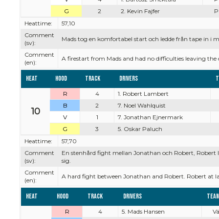
G
2
2. Kevin Fajfer
Pi
Heattime:
57,10
Comment
Mads tog en komfortabel start och ledde från tape in i m
(sv):
Comment
A firestart from Mads and had no difficulties leaving t
(en):
Heat
Hood
Track
Drivers
T
R
4
1. Robert Lambert
B
2
7. Noel Wahlquist
10
V
1
7. Jonathan Ejnermark
G
3
5. Oskar Paluch
Heattime:
57,70
Comment
En stenhård fight mellan Jonathan och Robert, Robert ly
(sv):
sig.
Comment
A hard fight between Jonathan and Robert. Robert at las
(en):
Heat
Hood
Track
Drivers
Tea
R
4
5. Mads Hansen
Vä