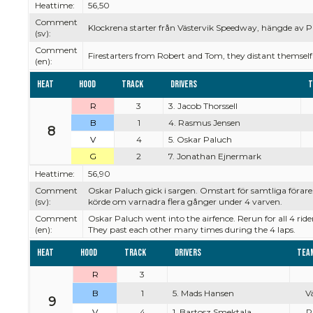
Heattime:
56,50
Comment
Klockrena starter från Västervik Speedway, hängde av Pi
(sv):
Comment
Firestarters from Robert and Tom, they distant themself 
(en):
Heat
Hood
Track
Drivers
T
R
3
3. Jacob Thorssell
B
1
4. Rasmus Jensen
8
V
4
5. Oskar Paluch
G
2
7. Jonathan Ejnermark
Heattime:
56,90
Comment
Oskar Paluch gick i sargen. Omstart för samtliga förare
(sv):
körde om varnadra flera gånger under 4 varven.
Comment
Oskar Paluch went into the airfence. Rerun for all 4 rid
(en):
They past each other many times during the 4 laps.
Heat
Hood
Track
Drivers
Tea
R
3
B
1
5. Mads Hansen
Vä
9
V
4
1. Bartosz Smektala
Pi